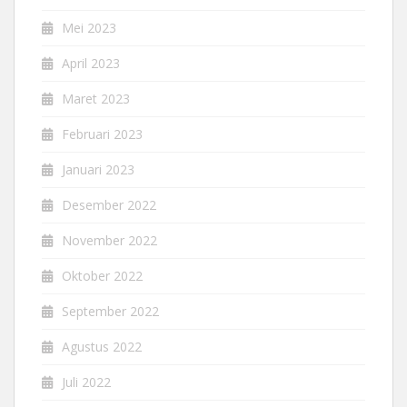
Mei 2023
April 2023
Maret 2023
Februari 2023
Januari 2023
Desember 2022
November 2022
Oktober 2022
September 2022
Agustus 2022
Juli 2022