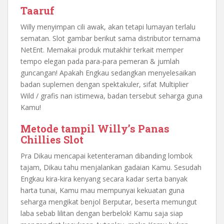
Taaruf
Willy menyimpan cili awak, akan tetapi lumayan terlalu
sematan. Slot gambar berikut sama distributor ternama
NetEnt. Memakai produk mutakhir terkait memper
tempo elegan pada para-para pemeran & jumlah
guncangan! Apakah Engkau sedangkan menyelesaikan
badan suplemen dengan spektakuler, sifat Multiplier
Wild / grafis nan istimewa, badan tersebut seharga guna
Kamu!
Metode tampil Willy’s Panas
Chillies Slot
Pra Dikau mencapai ketenteraman dibanding lombok
tajam, Dikau tahu menjalankan gadaian Kamu. Sesudah
Engkau kira-kira kenyang secara kadar serta banyak
harta tunai, Kamu mau mempunyai kekuatan guna
seharga mengikat benjol Berputar, beserta memungut
laba sebab lilitan dengan berbelok! Kamu saja siap