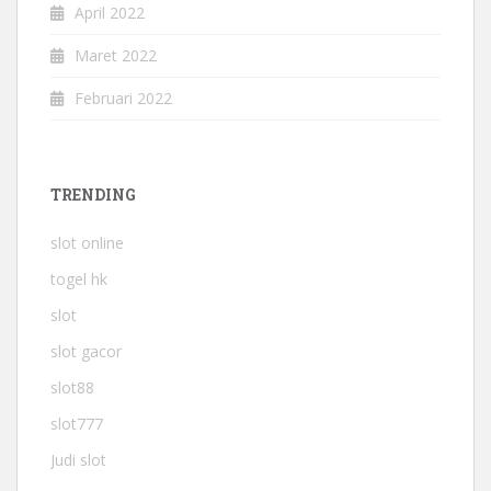
April 2022
Maret 2022
Februari 2022
TRENDING
slot online
togel hk
slot
slot gacor
slot88
slot777
Judi slot