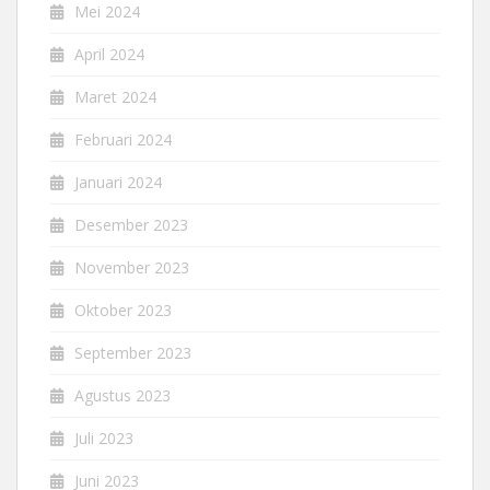
Mei 2024
April 2024
Maret 2024
Februari 2024
Januari 2024
Desember 2023
November 2023
Oktober 2023
September 2023
Agustus 2023
Juli 2023
Juni 2023