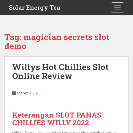
S
Solar Energy Tea
TOGGLE
k
i
p
t
Tag:
magician secrets slot
o
demo
m
a
i
Willys Hot Chillies Slot
n
c
Online Review
o
n
t
Maret 8, 2023
e
n
t
Keterangan SLOT PANAS
CHILLIES WILLY 2022
Willy’s Panas Chillies ialah tontonan slot gambar anyar