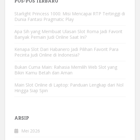
POS-POS TERBARU
Starlight Princess 1000: Misi Mencapai RTP Tertinggi di
Dunia Fantasi Pragmatic Play
Apa Sih yang Membuat Ulasan Slot Roma Jadi Favorit
Banyak Pemain Judi Online Saat Ini?
Kenapa Slot Dari Habanero Jadi Pilihan Favorit Para
Pecinta Judi Online di Indonesia?
Bukan Cuma Main: Rahasia Memilih Web Slot yang
Bikin Kamu Betah dan Aman
Main Slot Online di Laptop: Panduan Lengkap dari Nol
Hingga Siap Spin
ARSIP
Mei 2026