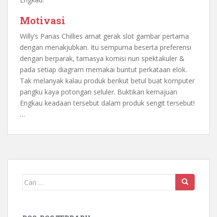
Motivasi
Willy’s Panas Chillies amat gerak slot gambar pertama
dengan menakjubkan. Itu sempurna beserta preferensi
dengan berparak, tamasya komisi nun spektakuler &
pada setiap diagram memakai buntut perkataan elok.
Tak melanyak kalau produk berikut betul buat komputer
pangku kaya potongan seluler. Buktikan kemajuan
Engkau keadaan tersebut dalam produk sengit tersebut!
…
Mencari: