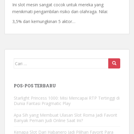
Ini slot mesin sangat cocok untuk mereka yang
menikmati pengambilan risiko dan olahraga. Nilai:
3,5% dari kemungkinan 5 aktor…
Mencari:
POS-POS TERBARU
Starlight Princess 1000: Misi Mencapai RTP Tertinggi di
Dunia Fantasi Pragmatic Play
Apa Sih yang Membuat Ulasan Slot Roma Jadi Favorit
Banyak Pemain Judi Online Saat Ini?
Kenapa Slot Dari Habanero Jadi Pilihan Favorit Para