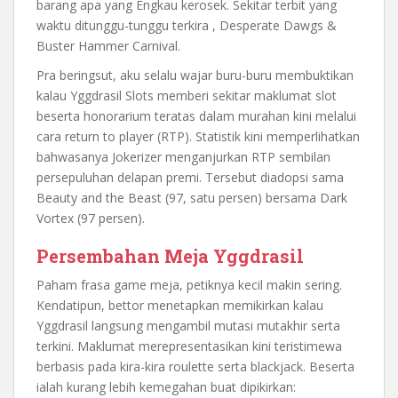
barang apa yang Engkau kerosek. Sekitar terbit yang
waktu ditunggu-tunggu terkira , Desperate Dawgs &
Buster Hammer Carnival.
Pra beringsut, aku selalu wajar buru-buru membuktikan
kalau Yggdrasil Slots memberi sekitar maklumat slot
beserta honorarium teratas dalam murahan kini melalui
cara return to player (RTP). Statistik kini memperlihatkan
bahwasanya Jokerizer menganjurkan RTP sembilan
persepuluhan delapan premi. Tersebut diadopsi sama
Beauty and the Beast (97, satu persen) bersama Dark
Vortex (97 persen).
Persembahan Meja Yggdrasil
Paham frasa game meja, petiknya kecil makin sering.
Kendatipun, bettor menetapkan memikirkan kalau
Yggdrasil langsung mengambil mutasi mutakhir serta
terkini. Maklumat merepresentasikan kini teristimewa
berbasis pada kira-kira roulette serta blackjack. Beserta
ialah kurang lebih kemegahan buat dipikirkan: