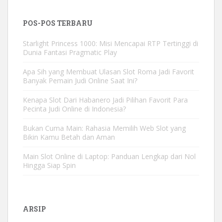
POS-POS TERBARU
Starlight Princess 1000: Misi Mencapai RTP Tertinggi di
Dunia Fantasi Pragmatic Play
Apa Sih yang Membuat Ulasan Slot Roma Jadi Favorit
Banyak Pemain Judi Online Saat Ini?
Kenapa Slot Dari Habanero Jadi Pilihan Favorit Para
Pecinta Judi Online di Indonesia?
Bukan Cuma Main: Rahasia Memilih Web Slot yang
Bikin Kamu Betah dan Aman
Main Slot Online di Laptop: Panduan Lengkap dari Nol
Hingga Siap Spin
ARSIP