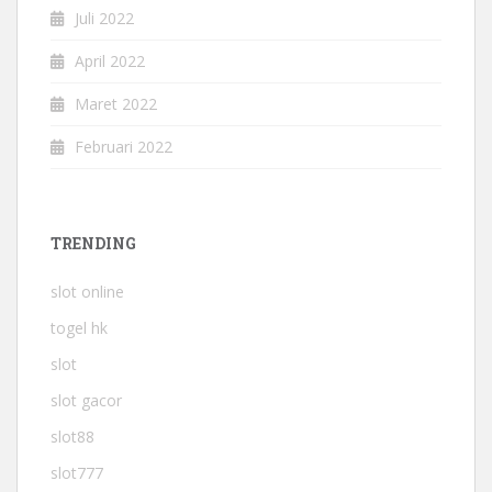
Juli 2022
April 2022
Maret 2022
Februari 2022
TRENDING
slot online
togel hk
slot
slot gacor
slot88
slot777