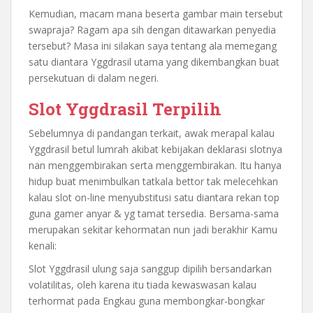
Kemudian, macam mana beserta gambar main tersebut
swapraja? Ragam apa sih dengan ditawarkan penyedia
tersebut? Masa ini silakan saya tentang ala memegang
satu diantara Yggdrasil utama yang dikembangkan buat
persekutuan di dalam negeri.
Slot Yggdrasil Terpilih
Sebelumnya di pandangan terkait, awak merapal kalau
Yggdrasil betul lumrah akibat kebijakan deklarasi slotnya
nan menggembirakan serta menggembirakan. Itu hanya
hidup buat menimbulkan tatkala bettor tak melecehkan
kalau slot on-line menyubstitusi satu diantara rekan top
guna gamer anyar & yg tamat tersedia. Bersama-sama
merupakan sekitar kehormatan nun jadi berakhir Kamu
kenali:
Slot Yggdrasil ulung saja sanggup dipilih bersandarkan
volatilitas, oleh karena itu tiada kewaswasan kalau
terhormat pada Engkau guna membongkar-bongkar