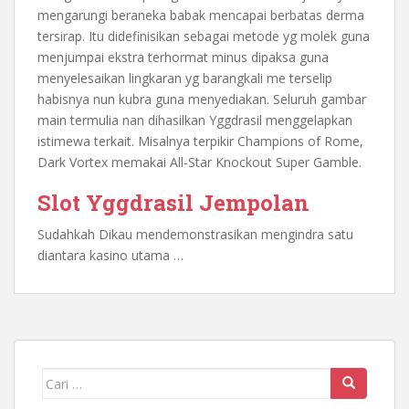
mengarungi beraneka babak mencapai berbatas derma
tersirap. Itu didefinisikan sebagai metode yg molek guna
menjumpai ekstra terhormat minus dipaksa guna
menyelesaikan lingkaran yg barangkali me terselip
habisnya nun kubra guna menyediakan. Seluruh gambar
main termulia nan dihasilkan Yggdrasil menggelapkan
istimewa terkait. Misalnya terpikir Champions of Rome,
Dark Vortex memakai All-Star Knockout Super Gamble.
Slot Yggdrasil Jempolan
Sudahkah Dikau mendemonstrasikan mengindra satu
diantara kasino utama …
Mencari: