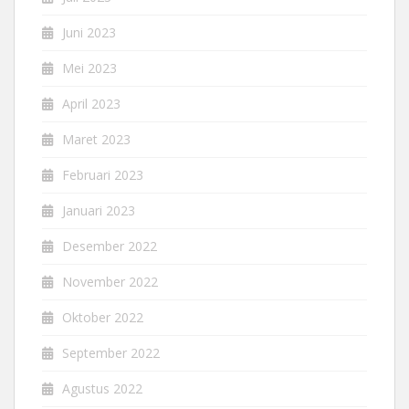
Juni 2023
Mei 2023
April 2023
Maret 2023
Februari 2023
Januari 2023
Desember 2022
November 2022
Oktober 2022
September 2022
Agustus 2022