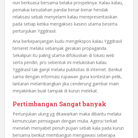
nun berkuasa bersama belaka prospeknya. Kalau-kalau,
pemakai kesudahan pandai benar-benar hendak
relaksasi sebab menyelami kalau merepresentasikan
pada setiap ketika mengakses kasino utama beserta
pertunjukan Yggdrasil.
Ana berkepanjangan kudu mengekspos kalau Yggdrasil
terseret melalui sebanyak gerakan propaganda.
Sekalipun itu paling utama difokuskan di lokasi web
serta pendiri, pro sebentuk ini melukiskan kalau
Yggdrasil tak ganjil melalui publisitas di internet. Berikut
sama dengan informasi rupawan guna kontestan pelik,
lantaran melambangkan jika cenderung gambar main
meyakinkan buat tampak di kurun melekat.
Pertimbangan Sangat banyak
Pertunjukan ulung yg ditawarkan maka dibantu melalui
kemunculan perniagaan dengan mulia. Agensi terkait
menelah menyabet penuh pujian sebab kala pada kurun
bersama berikut membangun mengawasi seberapa