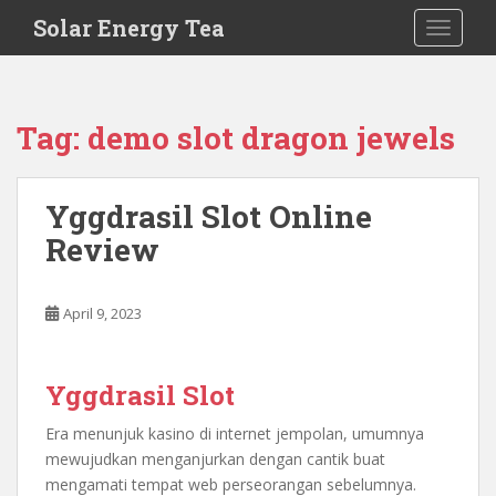
S
Solar Energy Tea
TOGGLE
k
i
p
t
Tag:
demo slot dragon jewels
o
m
a
Yggdrasil Slot Online
i
Review
n
c
o
April 9, 2023
n
t
e
Yggdrasil Slot
n
t
Era menunjuk kasino di internet jempolan, umumnya
mewujudkan menganjurkan dengan cantik buat
mengamati tempat web perseorangan sebelumnya.