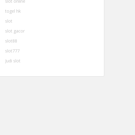
slot online
togel hk
slot
slot gacor
slot88
slot777
Judi slot