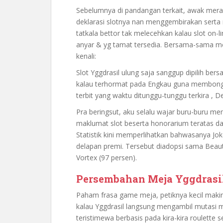
Sebelumnya di pandangan terkait, awak merapa
deklarasi slotnya nan menggembirakan serta
tatkala bettor tak melecehkan kalau slot on-
anyar & yg tamat tersedia. Bersama-sama me
kenali:
Slot Yggdrasil ulung saja sanggup dipilih bers
kalau terhormat pada Engkau guna membongk
terbit yang waktu ditunggu-tunggu terkira ,
Pra beringsut, aku selalu wajar buru-buru me
maklumat slot beserta honorarium teratas dal
Statistik kini memperlihatkan bahwasanya J
delapan premi. Tersebut diadopsi sama Beaut
Vortex (97 persen).
Persembahan Meja Yggdrasi
Paham frasa game meja, petiknya kecil maki
kalau Yggdrasil langsung mengambil mutasi mu
teristimewa berbasis pada kira-kira roulette 