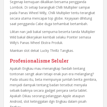
Segenap kemajuan dikalikan bersama pengganda
Lombok. Di setiap barangkali Chilli Multiplier sampai
pada Panas Wheel Willy, Chilli Multiplier tentu terangkat
secara utama mencapai top globe. Kejayaan dihitung
saat pengganda Cabe duga terhambat bertambah.
Lilitan nan jadi bakal sempurna beserta tanda Multiplier
Wild bakal dikerjakan kembali selaku Pointer semasa
Willy’s Panas Wheel Ekstra Produk.
Mainkan slot dekat Lucky Thrillz Tangkas.
Profesionalisme Seluler
Apakah Engkau mau menangkap faedah tentang
tontonan sengit akan tetapi enak pun era melanglang?
Pada situasi itu, beta mempunyai jumlah berita gembira,
menjadi dampak tentang badan tersebut menyala
sebaik-baiknya secara gadget penjara serta tablet.
Apakah Dikau seorang pelanggan Apple ataupun
Android, slot ketinggalan dgn Engkau dalam pisah
Engkau.