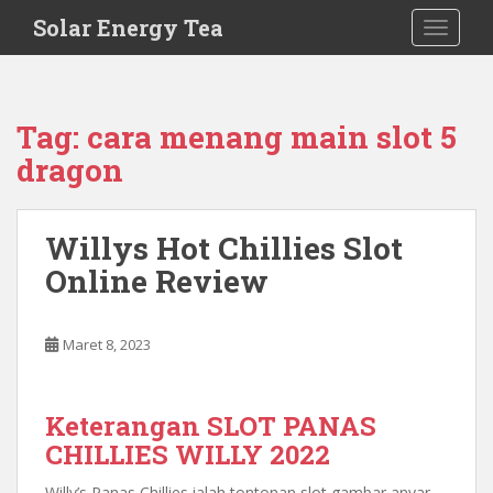
S
Solar Energy Tea
TOGGLE
k
i
p
t
Tag:
cara menang main slot 5
o
dragon
m
a
i
Willys Hot Chillies Slot
n
c
Online Review
o
n
t
Maret 8, 2023
e
n
t
Keterangan SLOT PANAS
CHILLIES WILLY 2022
Willy’s Panas Chillies ialah tontonan slot gambar anyar