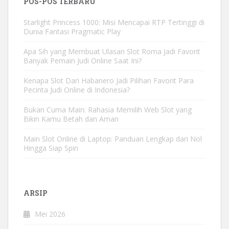
POS-POS TERBARU
Starlight Princess 1000: Misi Mencapai RTP Tertinggi di
Dunia Fantasi Pragmatic Play
Apa Sih yang Membuat Ulasan Slot Roma Jadi Favorit
Banyak Pemain Judi Online Saat Ini?
Kenapa Slot Dari Habanero Jadi Pilihan Favorit Para
Pecinta Judi Online di Indonesia?
Bukan Cuma Main: Rahasia Memilih Web Slot yang
Bikin Kamu Betah dan Aman
Main Slot Online di Laptop: Panduan Lengkap dari Nol
Hingga Siap Spin
ARSIP
Mei 2026