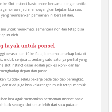
uk ke Slot Instinct basic online bersama dengan sedikit
 kegembiraan. Jadi membayangkan kejutan kita saat
ada yang memisahkan permainan ini berasal dari,
 sini untuk menikmati, sementara non-fan tetap bisa
p ini oleh.
ng layak untuk ponsel
ggi berasal dari 10 ke Raja, bersama lansekap kota di
s, mobil, senjata … tentang satu-satunya perihal yang
slot Instinct dasar adalah pick es ikonik dan liar
 menghadap depan dan pusat.
an itu tidak selalu bekerja pada tiap tiap perangkat.
 dan iPad juga bisa kekurangan musik tetapi memiliki
lihan kita agak memainkan permainan Instinct basic
bih baik sebagai slot untuk lebih dari satu putaran