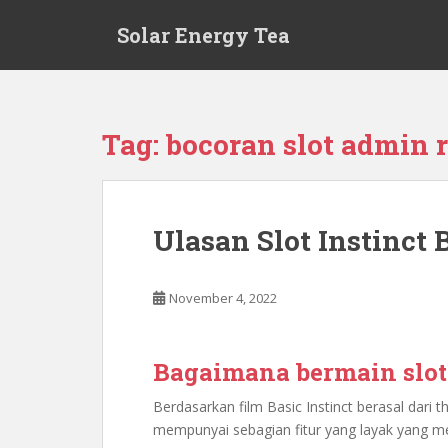
S
Solar Energy Tea
k
i
p
t
o
Tag:
bocoran slot admin r
m
a
i
n
Ulasan Slot Instinct 
c
o
n
November 4, 2022
t
e
n
Bagaimana bermain slot 
t
Berdasarkan film Basic Instinct berasal dari t
mempunyai sebagian fitur yang layak yang 