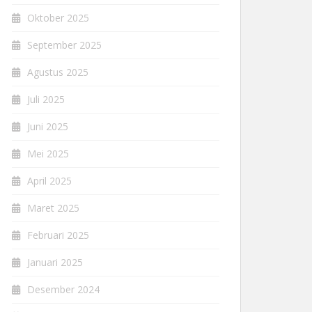
Oktober 2025
September 2025
Agustus 2025
Juli 2025
Juni 2025
Mei 2025
April 2025
Maret 2025
Februari 2025
Januari 2025
Desember 2024