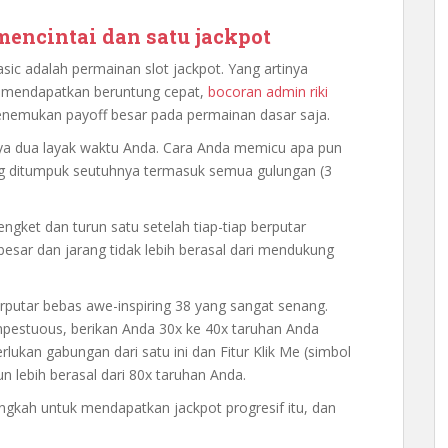
 mencintai dan satu jackpot
sic adalah permainan slot jackpot. Yang artinya
a mendapatkan beruntung cepat,
bocoran admin riki
menemukan payoff besar pada permainan dasar saja.
hanya dua layak waktu Anda. Cara Anda memicu apa pun
ang ditumpuk seutuhnya termasuk semua gulungan (3
ngket dan turun satu setelah tiap-tiap berputar
rbesar dan jarang tidak lebih berasal dari mendukung
rputar bebas awe-inspiring 38 yang sangat senang.
mpestuous, berikan Anda 30x ke 40x taruhan Anda
lukan gabungan dari satu ini dan Fitur Klik Me (simbol
n lebih berasal dari 80x taruhan Anda.
ngkah untuk mendapatkan jackpot progresif itu, dan