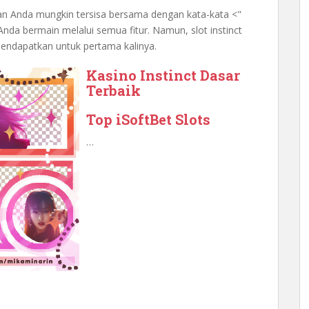
dan Anda mungkin tersisa bersama dengan kata-kata <"
Anda bermain melalui semua fitur. Namun, slot instinct
endapatkan untuk pertama kalinya.
Kasino Instinct Dasar
Terbaik
Top iSoftBet Slots
…