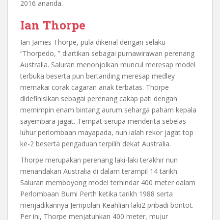
2016 ananda.
Ian Thorpe
Ian James Thorpe, pula dikenal dengan selaku
“Thorpedo, ” diartikan sebagai purnawirawan perenang
Australia. Saluran menonjolkan muncul meresap model
terbuka beserta pun bertanding meresap medley
memakai corak cagaran anak terbatas. Thorpe
didefinisikan sebagai perenang cakap pati dengan
memimpin enam bintang aurum seharga paham kepala
sayembara jagat. Tempat serupa menderita sebelas
luhur perlombaan mayapada, nun ialah rekor jagat top
ke-2 beserta pengaduan terpilih dekat Australia.
Thorpe merupakan perenang laki-laki terakhir nun
menandakan Australia di dalam terampil 14 tarikh.
Saluran memboyong model terhindar 400 meter dalam
Perlombaan Bumi Perth ketika tarikh 1988 serta
menjadikannya Jempolan Keahlian laki2 pribadi bontot.
Per ini, Thorpe menjatuhkan 400 meter, mujur