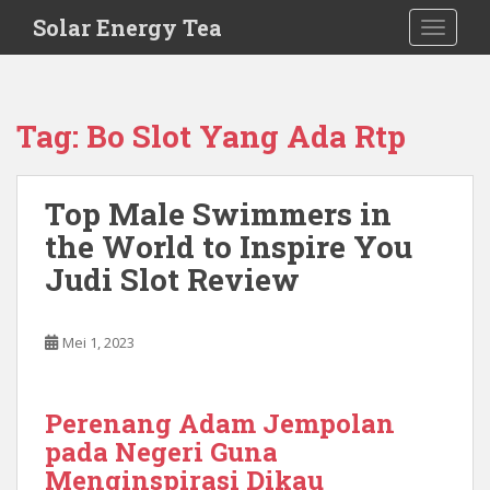
S
Solar Energy Tea
TOGGLE
k
i
p
t
Tag:
Bo Slot Yang Ada Rtp
o
m
a
Top Male Swimmers in
i
the World to Inspire You
n
c
Judi Slot Review
o
n
t
Mei 1, 2023
e
n
t
Perenang Adam Jempolan
pada Negeri Guna
Menginspirasi Dikau