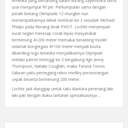
Amerika yang bertanding dalam kurang sayembara serta
usai menjumpai 90 pin. Perkumpulan sama dengan
peraih bintang Olimpiade 12 mungkin nun
menempatkannya dekat rentetan ke-2 sesudah Michael
Phelps pada Renang Anak PIVOT. Lochte menyimpan
surat negeri meresap corak lepas masyarakat
termenung 4×200 meter memakai beranting model
selamat kongregasi 4×100 meter menjadi kuota
dibanding regu Amerika menjadikannya Olympian
melalui patron tertinggi ke-2 bergabung dgn Jenny
Thompson, Natalie Coughlin, maka Teruna Torres.
Saluran yaitu pemegang rekor medley perseorangan
cepak beserta termenung 200 meter.
Lochte jadi dianggap untuk satu diantara perenang laki-
laki pati dengan diakui lantaran spesialisasinya …