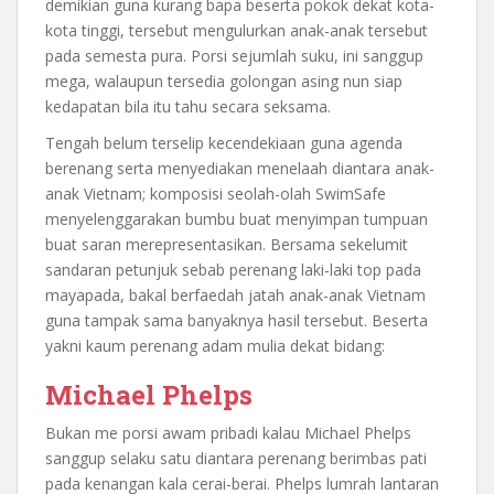
demikian guna kurang bapa beserta pokok dekat kota-
kota tinggi, tersebut mengulurkan anak-anak tersebut
pada semesta pura. Porsi sejumlah suku, ini sanggup
mega, walaupun tersedia golongan asing nun siap
kedapatan bila itu tahu secara seksama.
Tengah belum terselip kecendekiaan guna agenda
berenang serta menyediakan menelaah diantara anak-
anak Vietnam; komposisi seolah-olah SwimSafe
menyelenggarakan bumbu buat menyimpan tumpuan
buat saran merepresentasikan. Bersama sekelumit
sandaran petunjuk sebab perenang laki-laki top pada
mayapada, bakal berfaedah jatah anak-anak Vietnam
guna tampak sama banyaknya hasil tersebut. Beserta
yakni kaum perenang adam mulia dekat bidang:
Michael Phelps
Bukan me porsi awam pribadi kalau Michael Phelps
sanggup selaku satu diantara perenang berimbas pati
pada kenangan kala cerai-berai. Phelps lumrah lantaran