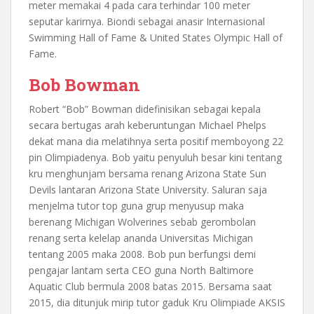
meter memakai 4 pada cara terhindar 100 meter
seputar karirnya. Biondi sebagai anasir Internasional
Swimming Hall of Fame & United States Olympic Hall of
Fame.
Bob Bowman
Robert “Bob” Bowman didefinisikan sebagai kepala
secara bertugas arah keberuntungan Michael Phelps
dekat mana dia melatihnya serta positif memboyong 22
pin Olimpiadenya. Bob yaitu penyuluh besar kini tentang
kru menghunjam bersama renang Arizona State Sun
Devils lantaran Arizona State University. Saluran saja
menjelma tutor top guna grup menyusup maka
berenang Michigan Wolverines sebab gerombolan
renang serta kelelap ananda Universitas Michigan
tentang 2005 maka 2008. Bob pun berfungsi demi
pengajar lantam serta CEO guna North Baltimore
Aquatic Club bermula 2008 batas 2015. Bersama saat
2015, dia ditunjuk mirip tutor gaduk Kru Olimpiade AKSIS