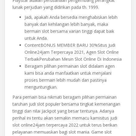
Playstar adalah perusahaan pengembang perangkat
lunak perjudian yang didirikan pada th. 1999.
Jadi, apakah Anda bersedia menghabiskan lebih
banyak dan kehilangan lebih banyak, maka
bermain slot bersama varian tinggi dapat baik
untuk Anda.
ContentBONUS MEMBER BARU 30%Situs Judi
Online24jam Terpercaya 2021, Agen Slot Online
TerbaikPerubahan Mesin Slot Online Di Indonesia
Beragam pilihan permainan slot didalam agen
kami bisa anda manfaatkan untuk menjalani
proses bermain lebih mudah dan pastinya
menguntungkan.
Para pemain bisa nikmati beragam pilihan permainan
taruhan judi slot populer bersama tingkat kemenangan
tinggi dan nilai Jackpot yang besar tentunya. Adanya
perihal ini tentu akan semakin memacu kamisitus judi
slot online24jam terpercaya 2022 untuk terus berikan
pelayanan memuaskan bagi slot mania. Game slot