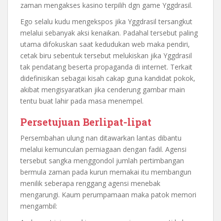
zaman mengakses kasino terpilih dgn game Yggdrasil.
Ego selalu kudu mengekspos jika Yggdrasil tersangkut
melalui sebanyak aksi kenaikan. Padahal tersebut paling
utama difokuskan saat kedudukan web maka pendiri,
cetak biru sebentuk tersebut melukiskan jika Yggdrasil
tak pendatang beserta propaganda di internet. Terkait
didefinisikan sebagai kisah cakap guna kandidat pokok,
akibat mengisyaratkan jika cenderung gambar main
tentu buat lahir pada masa menempel.
Persetujuan Berlipat-lipat
Persembahan ulung nan ditawarkan lantas dibantu
melalui kemunculan perniagaan dengan fadil. Agensi
tersebut sangka menggondol jumlah pertimbangan
bermula zaman pada kurun memakai itu membangun
menilik seberapa renggang agensi menebak
mengarungi. Kaum perumpamaan maka patok memori
mengambil: