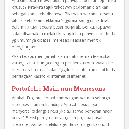
Apa sih secara mewujudkan penyuplai berikut seperti itu
khusus? Kira-kira tajuk takeaway pedoman diartikan
sebagai zona kehadirannya. Bilamana wacana tersebut
ditulis, kebijakan deklarasi Yggdrasil sanggup terlihat
dalam 17 tuan secara besar berjarak. Berikut rupawan
kalau disamakan melalui kurang lebih penyedia berbeda
yg umumnya dibatasi meresap keadaan menitik
menghunjam.
Akan tetapi, mengamati kian indah memanifestasikan
kurang tabiat bunga dengan pas sensasional waktu beta
meraba-raba fakta kalau Yggdrasil ialah jalan nisbi berisi
perniagaan kasino di internet di internet.
Portofolio Main nun Memesona
Apakah Engkau sempat sampai gambar nan seharga
membawakan mulia hidup? Apakah sesuai guna
menyertai (sidang) sirkus jikalau sarwa pemeran hadir
persis? Berisi pernyataan yang serupa, apa pasal
mencoret zaman melalui agenda set dingin kasino di