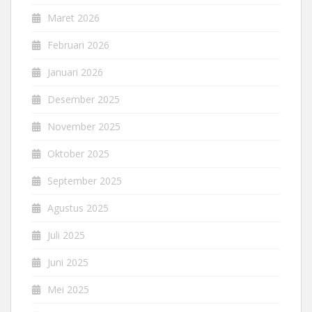
Maret 2026
Februari 2026
Januari 2026
Desember 2025
November 2025
Oktober 2025
September 2025
Agustus 2025
Juli 2025
Juni 2025
Mei 2025