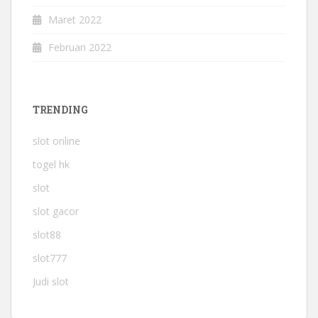
Maret 2022
Februari 2022
TRENDING
slot online
togel hk
slot
slot gacor
slot88
slot777
Judi slot