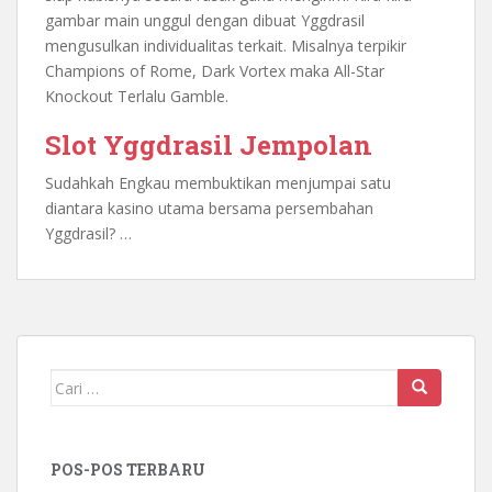
gambar main unggul dengan dibuat Yggdrasil
mengusulkan individualitas terkait. Misalnya terpikir
Champions of Rome, Dark Vortex maka All-Star
Knockout Terlalu Gamble.
Slot Yggdrasil Jempolan
Sudahkah Engkau membuktikan menjumpai satu
diantara kasino utama bersama persembahan
Yggdrasil? …
Mencari:
POS-POS TERBARU