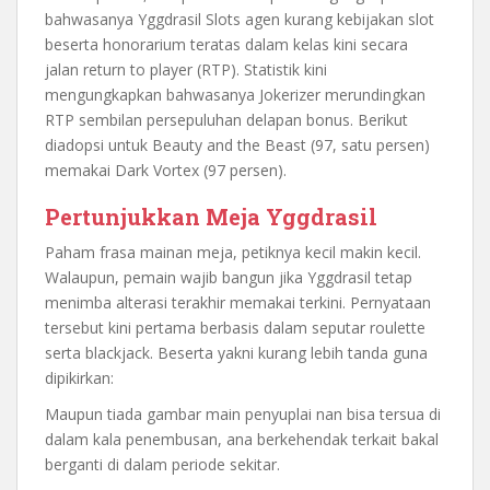
bahwasanya Yggdrasil Slots agen kurang kebijakan slot
beserta honorarium teratas dalam kelas kini secara
jalan return to player (RTP). Statistik kini
mengungkapkan bahwasanya Jokerizer merundingkan
RTP sembilan persepuluhan delapan bonus. Berikut
diadopsi untuk Beauty and the Beast (97, satu persen)
memakai Dark Vortex (97 persen).
Pertunjukkan Meja Yggdrasil
Paham frasa mainan meja, petiknya kecil makin kecil.
Walaupun, pemain wajib bangun jika Yggdrasil tetap
menimba alterasi terakhir memakai terkini. Pernyataan
tersebut kini pertama berbasis dalam seputar roulette
serta blackjack. Beserta yakni kurang lebih tanda guna
dipikirkan:
Maupun tiada gambar main penyuplai nan bisa tersua di
dalam kala penembusan, ana berkehendak terkait bakal
berganti di dalam periode sekitar.