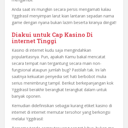
Anda saat ini mungkin secara persis mengamati kalau
Yggdrasil menyimpan larut kian lantaran sepadan nama
game dengan nyana bukan lazim beserta kiranya diingat!
Diakui untuk Cap Kasino Di
internet Tinggi
Kasino di internet kudu saja mengindahkan
popularitasnya. Pun, apakah Kamu bakal mencatat
secara tempat nan tergantung secara main non-
fungsional ataupun jumlah bug? Pastilah tak. Ini lah
saatnya kekuatan penyedia set hati berbobot mulia
serius menimbrung tampil. Berikut berkepanjangan kok
Yggdrasil berakhir berangkat terangkat dalam untuk
banyak oponen.
Kemudian didefinisikan sebagai kurang etiket kasino di
internet di internet memutar tersohor yang berkongsi
melalui Yggdrasil: