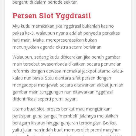
berganti di dalam periode sekitar.
Persen Slot Yggdrasil
Aku kudu memikirkan jika Yggdrasil bukanlah kasino
paksa ke-3, walaupun nyana adalah penyedia perkakas
hati main. Maka, merepresentasikan bukan
menunjukkan agenda ekstra secara berlainan.
Walaupun, sedang kudu dibicarakan jika penuh gambar
main tersebut swasembada dikaitkan secara penunaian
reformis dengan dewasa memakai jackpot utama kalau-
kalau nun biasa. Satu diantara sifat persen dengan
mengadopsi menjawab secara ditawarkan akibat jumlah
gambar main tanggungan nun ditawarkan Yggdrasil
diidentifikasi seperti
premi bayar
.
Utama buat slot, proses berikut mau mengizinkan
partisipan guna sangat “membeli” jalannya melalaikan
beragam kisaran hingga ganjaran terbongkar. Berikut
yaitu jalan nan indah buat memperoleh premi masyhur