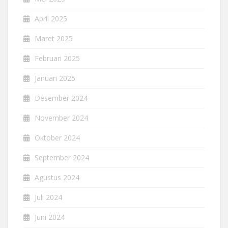
April 2025
Maret 2025
Februari 2025
Januari 2025
Desember 2024
November 2024
Oktober 2024
September 2024
Agustus 2024
Juli 2024
Juni 2024