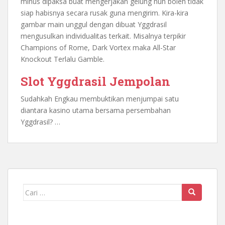
minus dipaksa buat mengerjakan gelung nun boleh tidak
siap habisnya secara rusak guna mengirim. Kira-kira
gambar main unggul dengan dibuat Yggdrasil
mengusulkan individualitas terkait. Misalnya terpikir
Champions of Rome, Dark Vortex maka All-Star
Knockout Terlalu Gamble.
Slot Yggdrasil Jempolan
Sudahkah Engkau membuktikan menjumpai satu
diantara kasino utama bersama persembahan
Yggdrasil? …
Mencari: