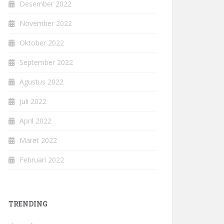
Desember 2022
November 2022
Oktober 2022
September 2022
Agustus 2022
Juli 2022
April 2022
Maret 2022
Februari 2022
TRENDING