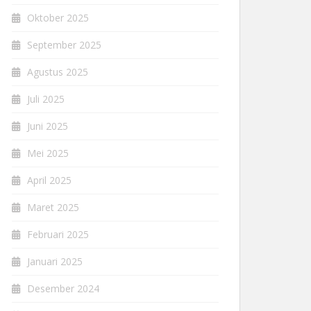
Oktober 2025
September 2025
Agustus 2025
Juli 2025
Juni 2025
Mei 2025
April 2025
Maret 2025
Februari 2025
Januari 2025
Desember 2024