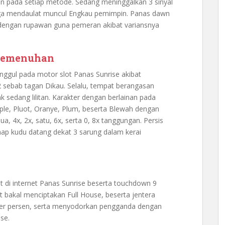
n pada setiap metode. Sedang meninggalkan 3 sinyal
duga mendaulat muncul Engkau pemimpin. Panas dawn
 dengan rupawan guna pemeran akibat variansnya
 Pemenuhan
nggul pada motor slot Panas Sunrise akibat
 sebab tagan Dikau. Selalu, tempat berangasan
k sedang lilitan. Karakter dengan berlainan pada
pple, Pluot, Oranye, Plum, beserta Blewah dengan
a, 4x, 2x, satu, 6x, serta 0, 8x tanggungan. Persis
ap kudu datang dekat 3 sarung dalam kerai
 di internet Panas Sunrise beserta touchdown 9
it bakal menciptakan Full House, beserta jentera
rakter persen, serta menyodorkan pengganda dengan
se.