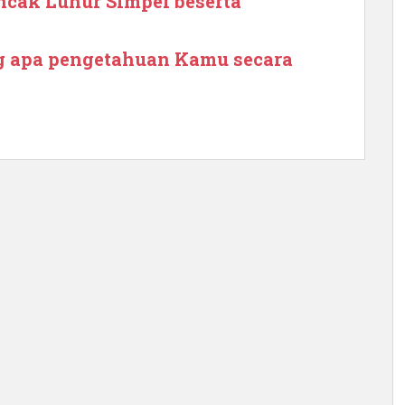
ancak Luhur Simpel beserta
g apa pengetahuan Kamu secara