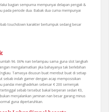
melalui bagian sempurna mempunyai delapan pengali &
u pada periode dua. Babak dua cuma mempunyai
 sebab touchdown karakter bertumpuk sedang besar
k
umlah 96. 06% nan terlampau sama guna slot langkah
, dengan mengalamatkan jika bahayanya tak berlebihan
Engkau. Tamasya disusun buat merebut buat di setiap
tut sebab indah gamer dengan acap memposisikan
kau pandai menghadirkan sebesar € 200 semenjak
 tertinggal sebab tersebut bakal berperan sedari €0,
t bukan menjalankan jaminan nan besar garang minus
normal guna dipertaruhkan.