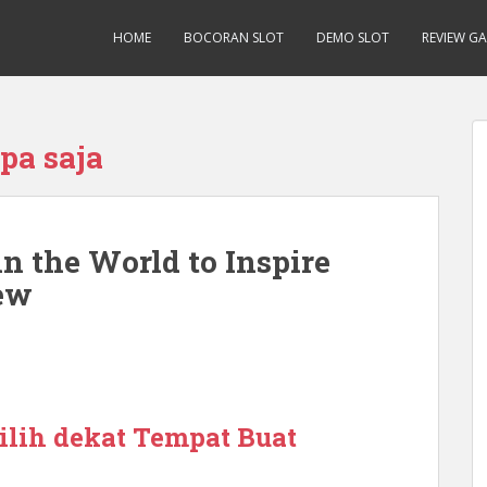
HOME
BOCORAN SLOT
DEMO SLOT
REVIEW G
apa saja
 the World to Inspire
iew
ilih dekat Tempat Buat