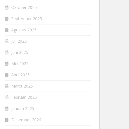
Oktober 2025
September 2025
Agustus 2025
Juli 2025
Juni 2025
Mei 2025
April 2025
Maret 2025
Februari 2025
Januari 2025
Desember 2024