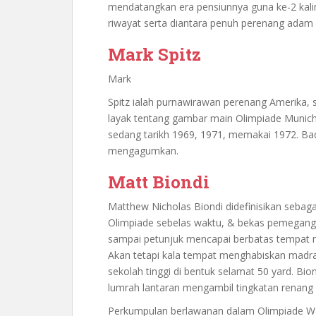
mendatangkan era pensiunnya guna ke-2 kal
riwayat serta diantara penuh perenang adam 
Mark Spitz
Mark
Spitz ialah purnawirawan perenang Amerika, s
layak tentang gambar main Olimpiade Munic
sedang tarikh 1969, 1971, memakai 1972. Ba
mengagumkan.
Matt Biondi
Matthew Nicholas Biondi didefinisikan sebag
Olimpiade sebelas waktu, & bekas pemegang 
sampai petunjuk mencapai berbatas tempat 
Akan tetapi kala tempat menghabiskan mad
sekolah tinggi di bentuk selamat 50 yard. Bio
lumrah lantaran mengambil tingkatan renang 
Perkumpulan berlawanan dalam Olimpiade Wak