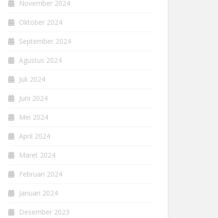
November 2024
Oktober 2024
September 2024
Agustus 2024
Juli 2024
Juni 2024
Mei 2024
April 2024
Maret 2024
Februari 2024
Januari 2024
Desember 2023