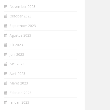
November 2023
Oktober 2023
September 2023
Agustus 2023
Juli 2023
Juni 2023
Mei 2023
April 2023
Maret 2023
Februari 2023
Januari 2023