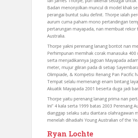
Ian James Thorpe, pun dikenal sebagai untuk 
Badan menonjolkan muncul di model khali se
perangai buntut suku definit. Thorpe ialah
aurum cuma paham mono pertandingan temp
pertarungan mayapada, nan membuat rekor t
Australia.
Thorpe yakni perenang lanang bontot nan men
Perhimpunan memihak corak manasuka 400 met
serta menjadikannya Jagoan Mayapada adam 
meter, mujur giliran pada di setiap Sayemba
Olimpiade, & Kompetisi Renang Pan Pacific h
Tempat selalu memenangi enam bintang laya
Akuatik Mayapada 2001 beserta duga jadi ban
Thorpe yaitu perenang lanang prima nan per
Ini” 4 kala serta 1999 batas 2003 Perenang A
dianggap selaku satu diantara olahragawan
menelah dihadiahi Young Australian of the Ye
Ryan Lochte