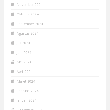
November 2024
Oktober 2024
September 2024
Agustus 2024
Juli 2024
Juni 2024
Mei 2024
April 2024
Maret 2024
Februari 2024
Januari 2024
Desember 2023