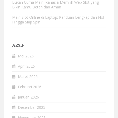
Bukan Cuma Main: Rahasia Memilih Web Slot yang
Bikin Kamu Betah dan Aman
Main Slot Online di Laptop: Panduan Lengkap dari Nol
Hingga Siap Spin
ARSIP
Mei 2026
April 2026
Maret 2026
Februari 2026
Januari 2026
Desember 2025
November 2025