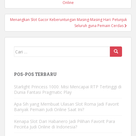
pos
Online
Menangkan Slot Gacor Keberuntungan Masing-Masing Hari: Petunjuk
Seluruh guna Pemain Cerdas
Mencari:
POS-POS TERBARU
Starlight Princess 1000: Misi Mencapai RTP Tertinggi di
Dunia Fantasi Pragmatic Play
Apa Sih yang Membuat Ulasan Slot Roma Jadi Favorit
Banyak Pemain Judi Online Saat Ini?
Kenapa Slot Dari Habanero Jadi Pilihan Favorit Para
Pecinta Judi Online di Indonesia?