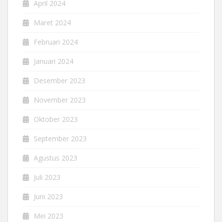
April 2024
Maret 2024
Februari 2024
Januari 2024
Desember 2023
November 2023
Oktober 2023
September 2023
Agustus 2023
Juli 2023
Juni 2023
Mei 2023