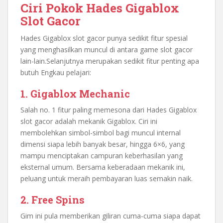
Ciri Pokok Hades Gigablox
Slot Gacor
Hades Gigablox slot gacor punya sedikit fitur spesial
yang menghasilkan muncul di antara game slot gacor
lain-lain.Selanjutnya merupakan sedikit fitur penting apa
butuh Engkau pelajari:
1. Gigablox Mechanic
Salah no. 1 fitur paling memesona dari Hades Gigablox
slot gacor adalah mekanik Gigablox. Ciri ini
membolehkan simbol-simbol bagi muncul internal
dimensi siapa lebih banyak besar, hingga 6×6, yang
mampu menciptakan campuran keberhasilan yang
eksternal umum. Bersama keberadaan mekanik ini,
peluang untuk meraih pembayaran luas semakin naik.
2. Free Spins
Gim ini pula memberikan giliran cuma-cuma siapa dapat