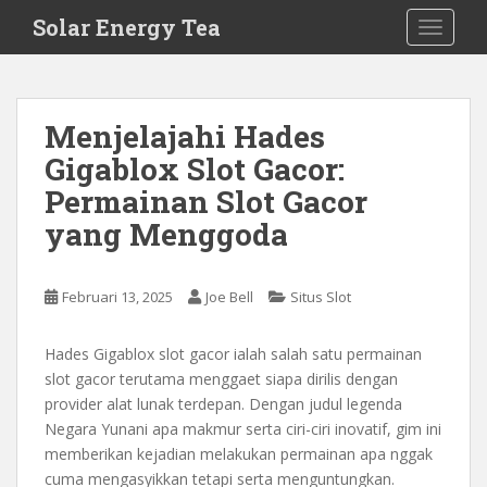
S
Solar Energy Tea
TOGGLE
k
i
p
t
Menjelajahi Hades
o
Gigablox Slot Gacor:
m
a
Permainan Slot Gacor
i
yang Menggoda
n
c
o
Februari 13, 2025
Joe Bell
Situs Slot
n
t
Hades Gigablox slot gacor ialah salah satu permainan
e
slot gacor terutama menggaet siapa dirilis dengan
n
provider alat lunak terdepan. Dengan judul legenda
t
Negara Yunani apa makmur serta ciri-ciri inovatif, gim ini
memberikan kejadian melakukan permainan apa nggak
cuma mengasyikkan tetapi serta menguntungkan.