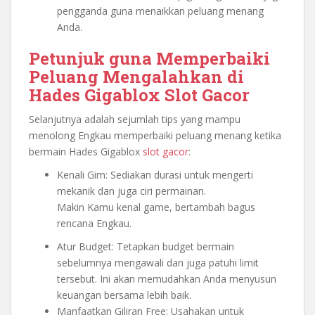
pengganda guna menaikkan peluang menang
Anda.
Petunjuk guna Memperbaiki
Peluang Mengalahkan di
Hades Gigablox Slot Gacor
Selanjutnya adalah sejumlah tips yang mampu
menolong Engkau memperbaiki peluang menang ketika
bermain Hades Gigablox
slot gacor
:
Kenali Gim: Sediakan durasi untuk mengerti
mekanik dan juga ciri permainan.
Makin Kamu kenal game, bertambah bagus
rencana Engkau.
Atur Budget: Tetapkan budget bermain
sebelumnya mengawali dan juga patuhi limit
tersebut. Ini akan memudahkan Anda menyusun
keuangan bersama lebih baik.
Manfaatkan Giliran Free: Usahakan untuk