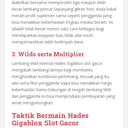
diaktifkan bersama memperoleh tiga maupun lebih
besar lambang pencar.Sepanjang giliran free, Anda bakal
meraih profit suplemen sama seperti pengganda yang
bisa menaikkan keberhasilan Engkau melalui berarti. Ini
adalah tidak benar nomor satu cara terbagus bagi
mendapatkan kejayaan luas tidak ada mesti
mempertaruhkan lebih berlimpah dana.
3. Wilds serta Multiplier
Lambang Wild internal Hades Gigablox slot gacor
mengubah lambang lainnya bagi membantu
menghasilkan kombinasi pemenang. Kecuali yang itu,
ada serta fitur pengganda siapa bisa menaikkan harga
keberhasilan Kamu.Gabungan di tengah lambang Wild
dan pengganda ini bisa memproduksi pembayaran yang
amat menguntungkan.
Taktik Bermain Hades
Gigablox Slot Gacor