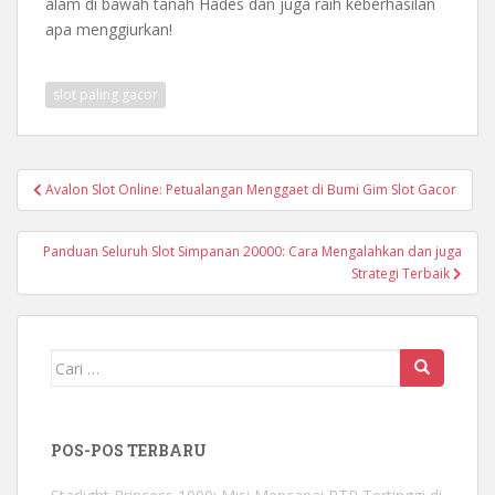
alam di bawah tanah Hades dan juga raih keberhasilan
apa menggiurkan!
slot paling gacor
Navigasi
Avalon Slot Online: Petualangan Menggaet di Bumi Gim Slot Gacor
pos
Panduan Seluruh Slot Simpanan 20000: Cara Mengalahkan dan juga
Strategi Terbaik
Mencari:
POS-POS TERBARU