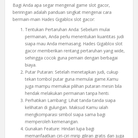
Bagi Anda apa segar mengenal game slot gacor,
beriringan adalah panduan singkat mengenai cara
bermain-main Hades Gigablox slot gacor:
Tentukan Pertaruhan Anda: Sebelum mulai
permainan, Anda perlu menentukan kuantitas judi
siapa mau Anda memasang. Hades Gigablox slot
gacor memberikan rentang pertaruhan yang wide,
sehingga cocok guna pemain dengan berbagai
biaya.
Putar Putaran: Setelah menetapkan judi, cukup
tekan tombol putar guna memulai game.Kamu
juga mampu memakai pilihan putaran mesin bila
hendak melakukan permainan tanpa henti.
Perhatikan Lambang: Lihat tanda-tanda siapa
kelihatan di gulungan. Maksud Kamu ialah
mengkomparasi simbol siapa sama bagi
memperoleh kemenangan.
Gunakan Feature: Hindari lupa bagi
memanfaatkan ciri-ciri mirip giliran gratis dan juga