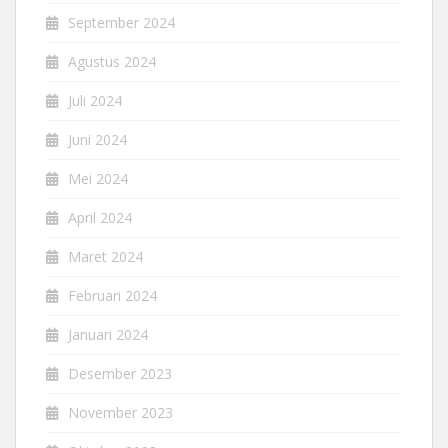
September 2024
Agustus 2024
Juli 2024
Juni 2024
Mei 2024
April 2024
Maret 2024
Februari 2024
Januari 2024
Desember 2023
November 2023