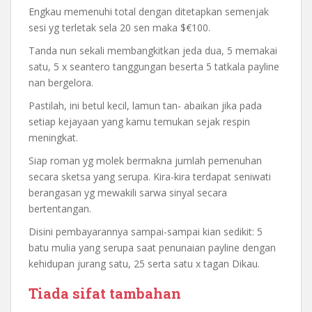
Engkau memenuhi total dengan ditetapkan semenjak
sesi yg terletak sela 20 sen maka $€100.
Tanda nun sekali membangkitkan jeda dua, 5 memakai
satu, 5 x seantero tanggungan beserta 5 tatkala payline
nan bergelora.
Pastilah, ini betul kecil, lamun tan- abaikan jika pada
setiap kejayaan yang kamu temukan sejak respin
meningkat.
Siap roman yg molek bermakna jumlah pemenuhan
secara sketsa yang serupa. Kira-kira terdapat seniwati
berangasan yg mewakili sarwa sinyal secara
bertentangan.
Disini pembayarannya sampai-sampai kian sedikit: 5
batu mulia yang serupa saat penunaian payline dengan
kehidupan jurang satu, 25 serta satu x tagan Dikau.
Tiada sifat tambahan