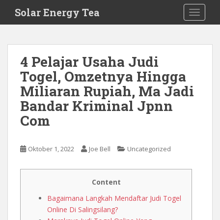
S
Solar Energy Tea
TOGGLE
k
i
p
t
4 Pelajar Usaha Judi
o
Togel, Omzetnya Hingga
m
a
Miliaran Rupiah, Ma Jadi
i
Bandar Kriminal Jpnn
n
Com
c
o
n
Oktober 1, 2022
Joe Bell
Uncategorized
t
e
n
Content
t
Bagaimana Langkah Mendaftar Judi Togel
Online Di Salingsilang?