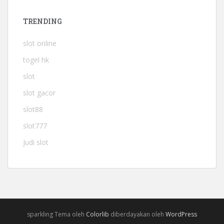
TRENDING
slot online
togel hk
slot
slot gacor
slot88
slot777
Judi slot
sparkling Tema oleh
Colorlib
diberdayakan oleh
WordPress