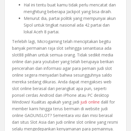
Hal ini tentu buat kamu tidak perlu mencatat dan
menghitung beberapa Jackpot yang bisa diraih.
Menurut dia, partai politik yang mempunyai akun
Sipol untuk tingkat nasional ada 42 partai dan
lokal Aceh 8 partai.
Terlebih lagi, Microgaming telah menciptakan begitu
banyak permainan raja slot sehingga senantiasa ada
slot88 pilihan untuk semua orang. Tidak sedikit media
online dan para youtuber yang telah berupaya berikan
pencerahan dan informasi agar para pemain judi slot
online segera menyadari bahwa sesungguhnya saldo
mereka sedang dikuras. Anda dapat mengakses web
slot online berasal dari perangkat apa pun, seperti
ponsel cerdas Android dan iPhone atau PC desktop
Windows! Kualitas apakah yang jadi
judi online
dalil for
member kami hingga terus bermain di website judi
online GADUNSLOT? Sementara visi dan misi berasal
dari situs Slot Asia dan judi online slot online yang resmi
selalu mengedepankan kenyamanan para pemainnya.