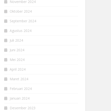
November 2024
Oktober 2024
September 2024
Agustus 2024
Juli 2024
Juni 2024
Mei 2024
April 2024
Maret 2024
Februari 2024
Januari 2024
Desember 2023