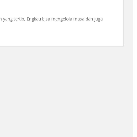
 yang tertib, Engkau bisa mengelola masa dan juga