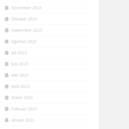
November 2023
Oktober 2023
September 2023
Agustus 2023
Juli 2023
Juni 2023
Mei 2023
April 2023
Maret 2023
Februari 2023
Januari 2023