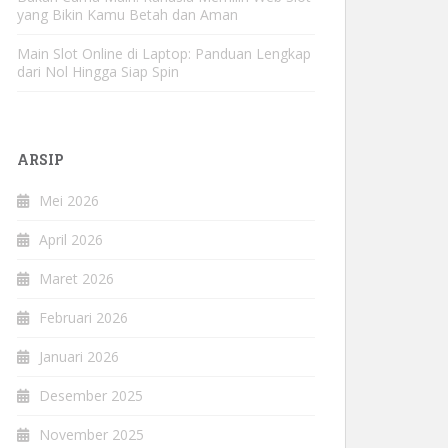
yang Bikin Kamu Betah dan Aman
Main Slot Online di Laptop: Panduan Lengkap
dari Nol Hingga Siap Spin
ARSIP
Mei 2026
April 2026
Maret 2026
Februari 2026
Januari 2026
Desember 2025
November 2025