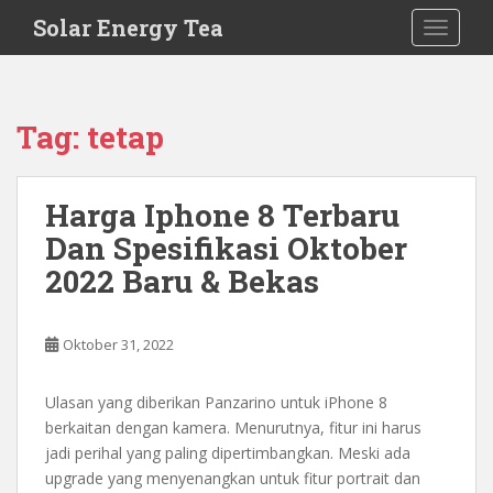
S
Solar Energy Tea
TOGGLE
k
i
p
t
Tag:
tetap
o
m
a
Harga Iphone 8 Terbaru
i
Dan Spesifikasi Oktober
n
c
2022 Baru & Bekas
o
n
t
Oktober 31, 2022
e
n
Ulasan yang diberikan Panzarino untuk iPhone 8
t
berkaitan dengan kamera. Menurutnya, fitur ini harus
jadi perihal yang paling dipertimbangkan. Meski ada
upgrade yang menyenangkan untuk fitur portrait dan