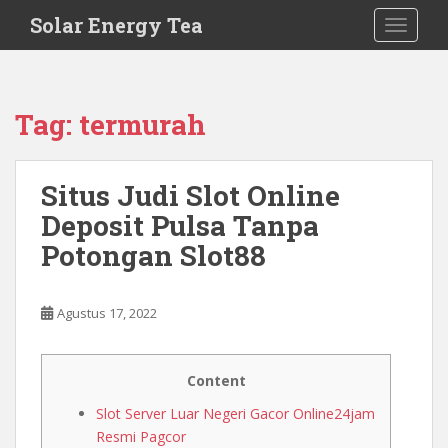
S
Solar Energy Tea
TOGGLE
k
i
p
t
Tag:
termurah
o
m
a
Situs Judi Slot Online
i
Deposit Pulsa Tanpa
n
c
Potongan Slot88
o
n
t
Agustus 17, 2022
e
n
t
Content
Slot Server Luar Negeri Gacor Online24jam
Resmi Pagcor