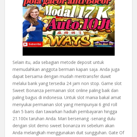
Selain itu, ada sebagian metode deposit untuk
memudahkan anggota bermain kapan saja. Anda juga
dapat bersama dengan mudah mentransfer duwit
melalui bank yang tersedia 24 jam non stop. Game slot
Sweet Bonanza permainan slot online paling baik dan
paling bagus di indonesia. Untuk slot mania bakal amat
menyukai permainan slot yang mempunyai 6 grid roll
dan 5 baris dan tawarkan hadiah pembayaran hingga
21.100x taruhan Anda. Mari bersenang -senang dulu
dengan slot demo sweet bonanza ini sebelum akan
Anda melangkah menggunakan duit sungguhan. Gate Of