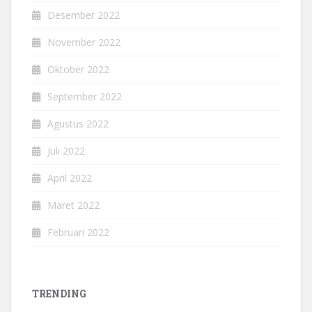
Desember 2022
November 2022
Oktober 2022
September 2022
Agustus 2022
Juli 2022
April 2022
Maret 2022
Februari 2022
TRENDING