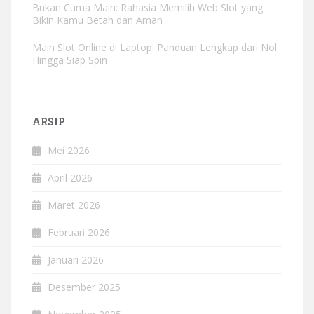
Bukan Cuma Main: Rahasia Memilih Web Slot yang
Bikin Kamu Betah dan Aman
Main Slot Online di Laptop: Panduan Lengkap dari Nol
Hingga Siap Spin
ARSIP
Mei 2026
April 2026
Maret 2026
Februari 2026
Januari 2026
Desember 2025