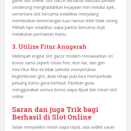
game slot online. Slot Gacor bersama fluktuasi pendek
cenderung menghadiahkan kejayaan mini melalui ajek,
sementara slot bersama volatilitas menjulang
memberikan kemenangan luas namun lebih tidak sering.
Pilihlah tipe volatilitas siapa pantas bersama style
melakukan permainan Kamu.
3. Utilize Fitur Anugerah
Melimpah engine slot gacor modern menawarkan ciri
bonus sama seperti rotasi free, ikon liar, dan gim
mini.Fitur-fitur ini tidak sekedar menyertakan
kegembiraan gim, akan tetapi pula bisa memperbaiki
peluang Kamu guna berhasil. Pastikan guna
menggunakan semua bonus siapa dijual dari mesin slot
online.
Saran dan juga Trik bagi
Berhasil di Slot Online
Selain menyeleksi mesin siapa tepat, ada sedikit saran