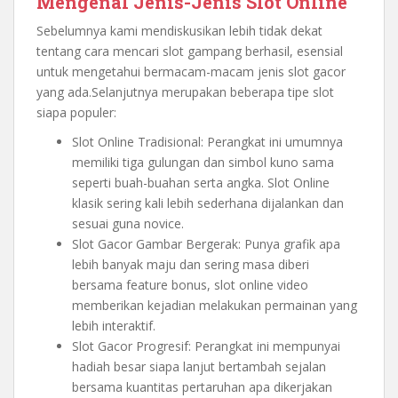
Mengenal Jenis-Jenis Slot Online
Sebelumnya kami mendiskusikan lebih tidak dekat
tentang cara mencari slot gampang berhasil, esensial
untuk mengetahui bermacam-macam jenis slot gacor
yang ada.Selanjutnya merupakan beberapa tipe slot
siapa populer:
Slot Online Tradisional: Perangkat ini umumnya
memiliki tiga gulungan dan simbol kuno sama
seperti buah-buahan serta angka. Slot Online
klasik sering kali lebih sederhana dijalankan dan
sesuai guna novice.
Slot Gacor Gambar Bergerak: Punya grafik apa
lebih banyak maju dan sering masa diberi
bersama feature bonus, slot online video
memberikan kejadian melakukan permainan yang
lebih interaktif.
Slot Gacor Progresif: Perangkat ini mempunyai
hadiah besar siapa lanjut bertambah sejalan
bersama kuantitas pertaruhan apa dikerjakan