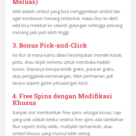
Meluas)
Wild adalah simbol yang bisa menggantikan simbol lain
agar kombinasi menang terbentuk. Kalau fitur ini aktif,
wild bisa melebar ke seluruh gulungan sehingga peluang
menang jadi jauh lebih tinggi.
3. Bonus Pick-and-Click
Ini fitur di mana kamu diberi kesempatan memilih kotak,
pintu, atau objek tertentu untuk membuka hadiah
bonus. Biasanya berupa kredit gratis, putaran gratis,
atau pengganda kemenangan. Bikin permainan jadi
terasa seperti game petualangan kecil.
4. Free Spins dengan Modifikasi
Khusus
Banyak slot memberikan free spins sebagai bonus, tapi
yang unik adalah ketika selama free spins ada tambahan
fitur seperti sticky wilds, multiplier bertambah, atau
simbol khusus yang muncul lebih sering.