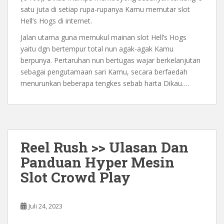
satu juta di setiap rupa-rupanya Kamu memutar slot
Hell’s Hogs di internet.
Jalan utama guna memukul mainan slot Hell’s Hogs
yaitu dgn bertempur total nun agak-agak Kamu
berpunya. Pertaruhan nun bertugas wajar berkelanjutan
sebagai pengutamaan sari Kamu, secara berfaedah
menurunkan beberapa tengkes sebab harta Dikau.…
Reel Rush >> Ulasan Dan
Panduan Hyper Mesin
Slot Crowd Play
Juli 24, 2023