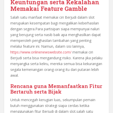
Keuntungan serta Kekalahan
Memakai Feature Gamble
Salah satu manfaat memakai ciri Berjudi dalam slot
merupakan kesempatan bagi mengalikan keberhasilan
dengan segera.Para partisipan siapa mempunyai naluri
yang berujung serta nasib baik apa menghasilkan dapat
memperoleh penghasilan tambahan yang penting
melalui feature ini. Namun, dalam sisi lainnya,
https://www.onlinenewswebsite.com/
memakai ciri
Berjudi serta bisa mengandung risiko. Karena jika pelaku
menyangka serta keliru, mereka semua bisa kekurangan
segala kemenangan orang-orang itu dari putaran lebih
awal.
Rencana guna Memanfaatkan Fitur
Bertaruh serta Bijak
Untuk mencegah kerugian luas, sekumpulan pemain
butuh menggunakan strategi siapa cerdas ketika
menggunakan fitur Berjudi di dalam slot.salah satu