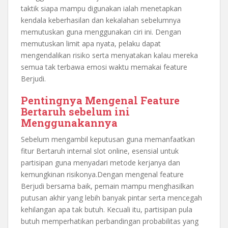
taktik siapa mampu digunakan ialah menetapkan
kendala keberhasilan dan kekalahan sebelumnya
memutuskan guna menggunakan ciri ini. Dengan
memutuskan limit apa nyata, pelaku dapat
mengendalikan risiko serta menyatakan kalau mereka
semua tak terbawa emosi waktu memakai feature
Berjudi.
Pentingnya Mengenal Feature
Bertaruh sebelum ini
Menggunakannya
Sebelum mengambil keputusan guna memanfaatkan
fitur Bertaruh internal slot online, esensial untuk
partisipan guna menyadari metode kerjanya dan
kemungkinan risikonya.Dengan mengenal feature
Berjudi bersama baik, pemain mampu menghasilkan
putusan akhir yang lebih banyak pintar serta mencegah
kehilangan apa tak butuh. Kecuali itu, partisipan pula
butuh memperhatikan perbandingan probabilitas yang