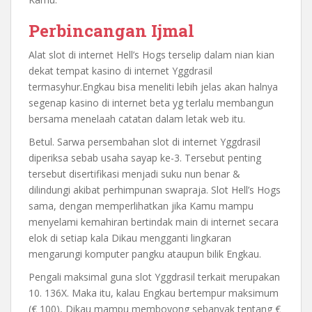
Perbincangan Ijmal
Alat slot di internet Hell’s Hogs terselip dalam nian kian
dekat tempat kasino di internet Yggdrasil
termasyhur.Engkau bisa meneliti lebih jelas akan halnya
segenap kasino di internet beta yg terlalu membangun
bersama menelaah catatan dalam letak web itu.
Betul. Sarwa persembahan slot di internet Yggdrasil
diperiksa sebab usaha sayap ke-3. Tersebut penting
tersebut disertifikasi menjadi suku nun benar &
dilindungi akibat perhimpunan swapraja. Slot Hell’s Hogs
sama, dengan memperlihatkan jika Kamu mampu
menyelami kemahiran bertindak main di internet secara
elok di setiap kala Dikau mengganti lingkaran
mengarungi komputer pangku ataupun bilik Engkau.
Pengali maksimal guna slot Yggdrasil terkait merupakan
10. 136X. Maka itu, kalau Engkau bertempur maksimum
(€ 100), Dikau mampu memboyong sebanyak tentang €