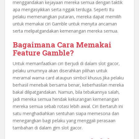
menggandakan kejayaan mereka semua dengan taktik
apa mengasyikkan serta nggak terduga. Seperti Itu
pelaku memenangkan putaran, mereka dapat memilih
untuk memakai ciri Gamble untuk menyita ancaman
serta melipatgandakan kemenangan mereka semua.
Bagaimana Cara Memakai
Feature Gamble?
Untuk memanfaatkan ciri Berjudi di dalam slot gacor,
pelaku umumnya akan diserahkan pilihan untuk
meramal warna card ataupun simbol khusus.Jika pelaku
berhasil menebak bersama benar, keberhasilan mereka
bakal dilipatgandakan. Namun, bila tebakannya salah,
jadi mereka semua hendak kekurangan kemenangan
mereka semua sebab rotasi lebih awal. Ciri Bertaruh ini
satu menghadiahkan sentuhan siapa memesona dan
menegangkan bagi pelaku yang menggali perasaan
tambahan di dalam gim slot gacor.