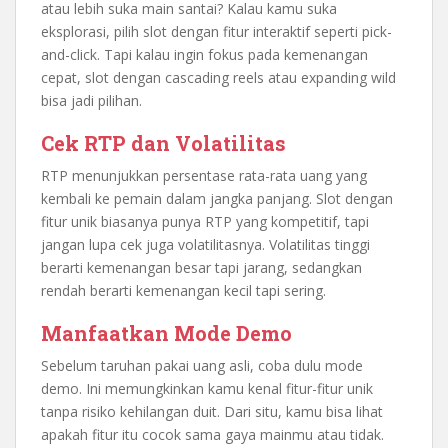
atau lebih suka main santai? Kalau kamu suka
eksplorasi, pilih slot dengan fitur interaktif seperti pick-
and-click. Tapi kalau ingin fokus pada kemenangan
cepat, slot dengan cascading reels atau expanding wild
bisa jadi pilihan.
Cek RTP dan Volatilitas
RTP menunjukkan persentase rata-rata uang yang
kembali ke pemain dalam jangka panjang. Slot dengan
fitur unik biasanya punya RTP yang kompetitif, tapi
jangan lupa cek juga volatilitasnya. Volatilitas tinggi
berarti kemenangan besar tapi jarang, sedangkan
rendah berarti kemenangan kecil tapi sering.
Manfaatkan Mode Demo
Sebelum taruhan pakai uang asli, coba dulu mode
demo. Ini memungkinkan kamu kenal fitur-fitur unik
tanpa risiko kehilangan duit. Dari situ, kamu bisa lihat
apakah fitur itu cocok sama gaya mainmu atau tidak.