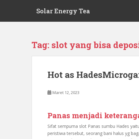
S
Solar Energy Tea
k
i
p
t
o
Tag:
slot yang bisa depos
m
a
i
n
Hot as HadesMicroga
c
o
n
Maret 12, 2023
t
e
n
Panas menjadi keterang
t
Sifat sempurna slot Panas sumbu Hades yait
peristiwa tersebut, seorang bani halus yg b