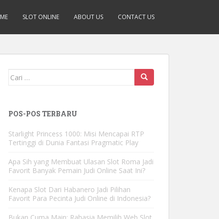
AME
SLOT ONLINE
ABOUT US
CONTACT US
Mencari:
POS-POS TERBARU
Starlight Princess 1000: Misi Mencapai RTP
Tertinggi di Dunia Fantasi Pragmatic Play
Apa Sih yang Membuat Ulasan Slot Roma Jadi
Favorit Banyak Pemain Judi Online Saat Ini?
Kenapa Slot Dari Habanero Jadi Pilihan
Favorit Para Pecinta Judi Online di Indonesia?
Bukan Cuma Main: Rahasia Memilih Web Slot