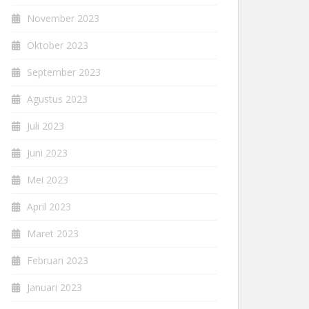
November 2023
Oktober 2023
September 2023
Agustus 2023
Juli 2023
Juni 2023
Mei 2023
April 2023
Maret 2023
Februari 2023
Januari 2023