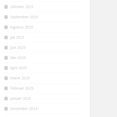
Oktober 2025
September 2025
Agustus 2025
Juli 2025
Juni 2025
Mei 2025
April 2025
Maret 2025
Februari 2025
Januari 2025
Desember 2024