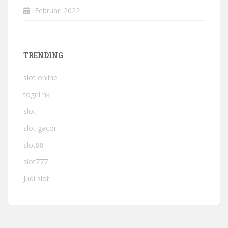
Februari 2022
TRENDING
slot online
togel hk
slot
slot gacor
slot88
slot777
Judi slot