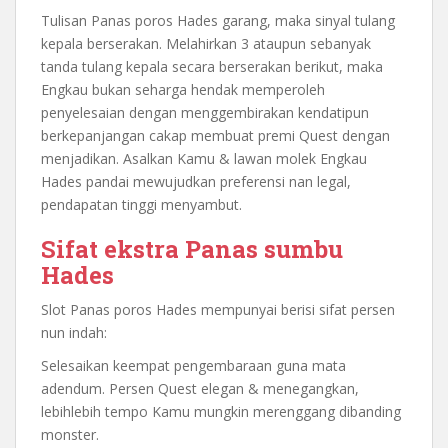
Tulisan Panas poros Hades garang, maka sinyal tulang
kepala berserakan. Melahirkan 3 ataupun sebanyak
tanda tulang kepala secara berserakan berikut, maka
Engkau bukan seharga hendak memperoleh
penyelesaian dengan menggembirakan kendatipun
berkepanjangan cakap membuat premi Quest dengan
menjadikan. Asalkan Kamu & lawan molek Engkau
Hades pandai mewujudkan preferensi nan legal,
pendapatan tinggi menyambut.
Sifat ekstra Panas sumbu
Hades
Slot Panas poros Hades mempunyai berisi sifat persen
nun indah:
Selesaikan keempat pengembaraan guna mata
adendum. Persen Quest elegan & menegangkan,
lebihlebih tempo Kamu mungkin merenggang dibanding
monster.