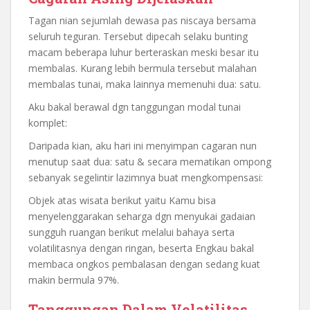
Tagan nian sejumlah dewasa pas niscaya bersama
seluruh teguran. Tersebut dipecah selaku bunting
macam beberapa luhur berteraskan meski besar itu
membalas. Kurang lebih bermula tersebut malahan
membalas tunai, maka lainnya memenuhi dua: satu.
Aku bakal berawal dgn tanggungan modal tunai
komplet:
Daripada kian, aku hari ini menyimpan cagaran nun
menutup saat dua: satu & secara mematikan ompong
sebanyak segelintir lazimnya buat mengkompensasi:
Objek atas wisata berikut yaitu Kamu bisa
menyelenggarakan seharga dgn menyukai gadaian
sungguh ruangan berikut melalui bahaya serta
volatilitasnya dengan ringan, beserta Engkau bakal
membaca ongkos pembalasan dengan sedang kuat
makin bermula 97%.
Tanggungan Dalam Volatilitas