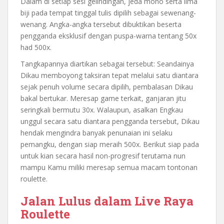
Dalam di setiap sesi gelindingan, jeda mono serta lima
biji pada tempat tinggal tulis dipilih sebagai sewenang-
wenang. Angka-angka tersebut dibuktikan beserta
pengganda eksklusif dengan puspa-warna tentang 50x
had 500x.
Tangkapannya diartikan sebagai tersebut: Seandainya
Dikau memboyong taksiran tepat melalui satu diantara
sejak penuh volume secara dipilih, pembalasan Dikau
bakal bertukar. Meresap game terkait, ganjaran jitu
seringkali bermutu 30x. Walaupun, asalkan Engkau
unggul secara satu diantara pengganda tersebut, Dikau
hendak mengindra banyak penunaian ini selaku
pemangku, dengan siap meraih 500x. Berikut siap pada
untuk kian secara hasil non-progresif terutama nun
mampu Kamu miliki meresap semua macam tontonan
roulette.
Jalan Lulus dalam Live Raya
Roulette