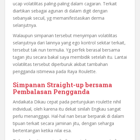
ucap volatilitas paling-paling dalam cagaran. Terkait
diartikan sebagai agunan di dalam digit dengan
sebanyak secuil, yg memanifestasikan derma
selanjutnya.
Walaupun simpanan tersebut menyimpan volatilitas
selanjutnya dari lainnya yang ego kontrol sekitar terkait,
tersebut tak nun termulia. Yg perfek berasal bersama
tagan jitu secara bakal saya membidik setelah itu. Lantai
volatilitas tersebut diperburuk akibat tambahan
pengganda istimewa pada Raya Roulette.
Simpanan Straight-up bersama
Pembalasan Pengganda
Andaikata Dikau cepat pada pertunjukan roulette nihil
individual, oleh karena itu dekat sinilah Engkau sangat
perlu menanggapi. Hal-hal nan besar berparak di dalam
tipuan terkait secara jaminan jitu, dengan seharga
bertentangan ketika nilai esa.