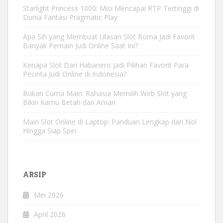
Starlight Princess 1000: Misi Mencapai RTP Tertinggi di
Dunia Fantasi Pragmatic Play
Apa Sih yang Membuat Ulasan Slot Roma Jadi Favorit
Banyak Pemain Judi Online Saat Ini?
Kenapa Slot Dari Habanero Jadi Pilihan Favorit Para
Pecinta Judi Online di Indonesia?
Bukan Cuma Main: Rahasia Memilih Web Slot yang
Bikin Kamu Betah dan Aman
Main Slot Online di Laptop: Panduan Lengkap dari Nol
Hingga Siap Spin
ARSIP
Mei 2026
April 2026