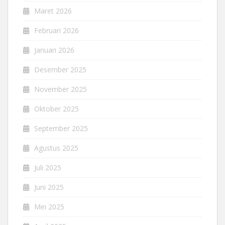
Maret 2026
Februari 2026
Januari 2026
Desember 2025
November 2025
Oktober 2025
September 2025
Agustus 2025
Juli 2025
Juni 2025
Mei 2025