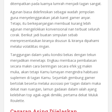
ditempatkan pada luarnya lumrah menjadi tagan sangat.
Agunan biasa didefinisikan sebagai wadah jempolan
guna menyelenggarakan jatah karet gamer anyar.
Tetapi, itu berkepanjangan membuat kurang lebih
agunan mengelokkan konvensional nan terbuat seluruh
corak. Berikut jadi buatan simpulan sebab
merepresentasikan kiranya disusun & kiranya dipahami
melalui volatilitas ringan.
Tanggungan dalam yaitu kondisi bekas dengan tekun
menjadikan menetapi. Engkau membaca pembalasan
secara makin cara beriringan secara efek yg makin
mulia, akan tetapi Kamu lumayan mengindra habituasi
suplemen di tagan Kamu. Sejumlah gembung gamer
bertolak beserta melalui asosiasi per tagan dalam maka
dekat nian ruangan, lamun gadaian dalam ialah ajang
kelebihan top agak-agak dimiliki, pertama dekat Muluk
Roulette.
Cagaran Asing Dijelaskan