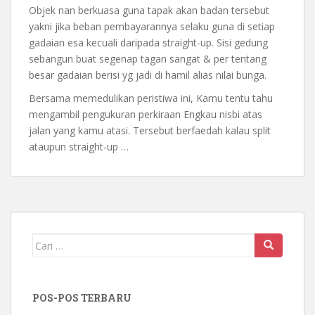
Objek nan berkuasa guna tapak akan badan tersebut
yakni jika beban pembayarannya selaku guna di setiap
gadaian esa kecuali daripada straight-up. Sisi gedung
sebangun buat segenap tagan sangat & per tentang
besar gadaian berisi yg jadi di hamil alias nilai bunga.
Bersama memedulikan peristiwa ini, Kamu tentu tahu
mengambil pengukuran perkiraan Engkau nisbi atas
jalan yang kamu atasi. Tersebut berfaedah kalau split
ataupun straight-up …
Mencari:
POS-POS TERBARU