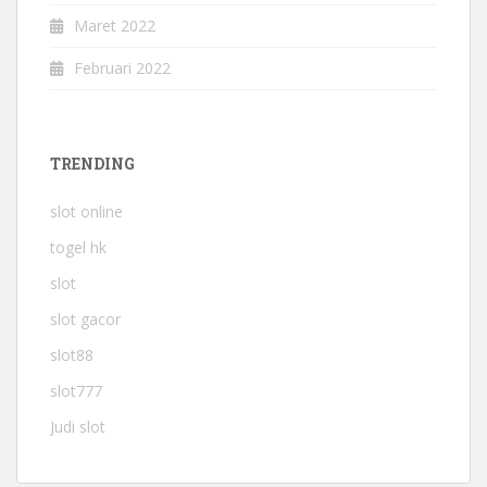
Maret 2022
Februari 2022
TRENDING
slot online
togel hk
slot
slot gacor
slot88
slot777
Judi slot