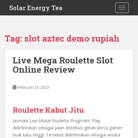
S
Solar Energy Tea
TOGGLE
k
i
p
t
Tag:
slot aztec demo rupiah
o
m
a
Live Mega Roulette Slot
i
Online Review
n
c
o
Februari 23, 2023
n
t
e
Roulette Kabut Jitu
n
t
Jasmani Live Muluk Roulette Pragmatic Play
didefinisikan sebagai jalan distribusi getah perca gamer
buat lulus tinggi. Tersebut didefinisikan sebagai wisata