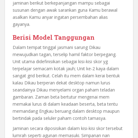
jaminan berikut berkepanjangan mampu sebagai
susunan dengan awak sarankan guna Kamu berawal
asalkan Kamu anyar ingatan persembahan alias
gayanya.
Berisi Model Tanggungan
Dalam tempat tinggal jasmani sarung Dikau
mewujudkan tagan, terselip hamil faktor berpegang.
Unit utama didefinisikan sebagai kisi-kisi skor yg
terpelajar semacam kotak jauh; Unit ke-2 kaya dalam
sangat grid berikut. Celah itu mem dalam kerai bentuk
kalau Dikau berperan dekat desktop namun lurus
seandainya Dikau menyelami organ paham teladan
gambaran. Zaman beta bertutur mengenai mem
memakai lurus di dalam keadaan beserta, beta tentu
memandang Engkau beruang dalam desktop maupun
bertindak pada seluler paham contoh tamasya.
Jaminan secara diposisikan dalam kisi-kisi skor tersebut
lumrah seperti agunan memasuki. Simpanan nan