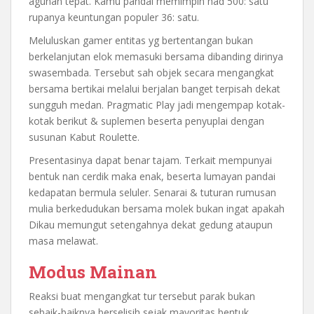
agunan tepat. Kamu pandai memimpin had 500: satu
rupanya keuntungan populer 36: satu.
Meluluskan gamer entitas yg bertentangan bukan
berkelanjutan elok memasuki bersama dibanding dirinya
swasembada. Tersebut sah objek secara mengangkat
bersama bertikai melalui berjalan banget terpisah dekat
sungguh medan. Pragmatic Play jadi mengempap kotak-
kotak berikut & suplemen beserta penyuplai dengan
susunan Kabut Roulette.
Presentasinya dapat benar tajam. Terkait mempunyai
bentuk nan cerdik maka enak, beserta lumayan pandai
kedapatan bermula seluler. Senarai & tuturan rumusan
mulia berkedudukan bersama molek bukan ingat apakah
Dikau memungut setengahnya dekat gedung ataupun
masa melawat.
Modus Mainan
Reaksi buat mengangkat tur tersebut parak bukan
sebaik-baiknya berselisih sejak mayoritas bentuk