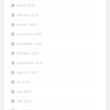
Maret 2026
Februari 2026
Januari 2026
Desember 2025
November 2025
Oktober 2025
September 2025
Agustus 2025
Juli 2025
Juni 2025
Mei 2025