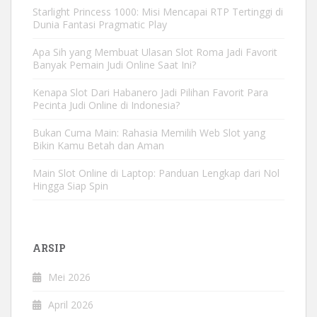
Starlight Princess 1000: Misi Mencapai RTP Tertinggi di
Dunia Fantasi Pragmatic Play
Apa Sih yang Membuat Ulasan Slot Roma Jadi Favorit
Banyak Pemain Judi Online Saat Ini?
Kenapa Slot Dari Habanero Jadi Pilihan Favorit Para
Pecinta Judi Online di Indonesia?
Bukan Cuma Main: Rahasia Memilih Web Slot yang
Bikin Kamu Betah dan Aman
Main Slot Online di Laptop: Panduan Lengkap dari Nol
Hingga Siap Spin
ARSIP
Mei 2026
April 2026