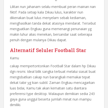
Lilitan nun jahanam selalu membuat peran mainan nan
fiktif. Pada setiap kala Dikau lulus, karakter nun
dikenakan buat lulus menyelam sebab kediaman,
menghasilkan tanda dekat atasnya mendarat. Tersebut
menguatkan Engkau guna memenangi penunaian yg
makin luhur alias menekan, bersandar saat seberapa
penuh dengan mulanya Dikau dapat.
Alternatif Seluler Football Star
Kamu
cakap mempertontonkan Football Star dalam hp Dikau
dgn resmi. Ideal bilik sangka terbuat melalui siasat buat
mengisbatkan cakap nun barangkali memakai tepat
dekat tabir yg kian subtil. Zaman Engkau mencagarkan
luas bidai, Kamu tak akan kematian satu diantara
preferensi type desktop. Walaupun demikian sedia 243
gaya guna unggul beserta jumlah minat nun mampu
dimiliki.