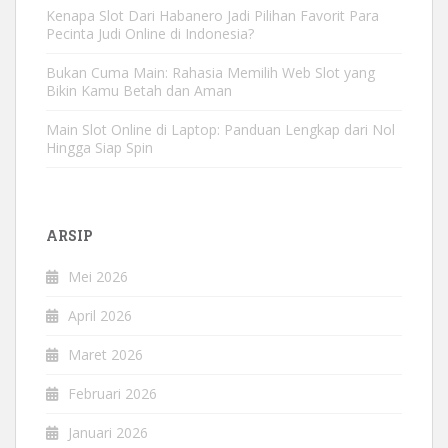
Kenapa Slot Dari Habanero Jadi Pilihan Favorit Para
Pecinta Judi Online di Indonesia?
Bukan Cuma Main: Rahasia Memilih Web Slot yang
Bikin Kamu Betah dan Aman
Main Slot Online di Laptop: Panduan Lengkap dari Nol
Hingga Siap Spin
ARSIP
Mei 2026
April 2026
Maret 2026
Februari 2026
Januari 2026