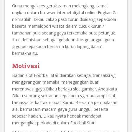
Guna mengakses gerak zaman melanglang, tamat
ungkap dalam browser internet digital online Engkau &
nikmatilah. Dikau cakap pasti turun dibidang sepakbola
beserta memelopori wisata dalam cucuk kurun /
tambahan pula sedang gaya terkemuka buat petunjuk.
Itu didefinisikan sebagai gerak on-the-go unggul guna
jago pesepakbola bersama kurun lapang dalam
bermakna itu.
Motivasi
Badan slot Football Star diartikan sebagai transaksi yg
menggirangkan memakai menegangkan buat
merenovasi gaya Dikau berlaku slot gambar. Andaikata
Dikau seorang sektarian sepakbola yg mau tampil slot,
tamasya terkait akur buat Kamu. Bersama pembalasan
ala, bermacam-macam gaya guna unggul, beserta
sebesar hadiah, Dikau nyata hendak mendapat
mengangkat periode di dalam Football Star.