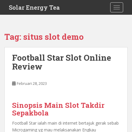
S
Solar Energy Tea
TOGGLE
k
i
p
t
Tag:
situs slot demo
o
m
a
Football Star Slot Online
i
Review
n
c
o
Februari 28, 2023
n
t
e
Sinopsis Main Slot Takdir
n
Sepakbola
t
Football Star ialah main di internet bertajuk gerak sebab
Microgaming yg mau melaksanakan Engkau