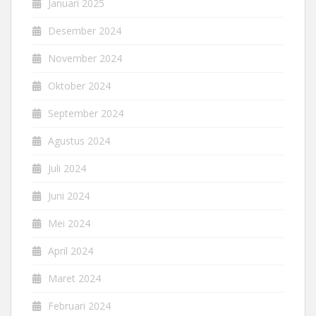
Januari 2025
Desember 2024
November 2024
Oktober 2024
September 2024
Agustus 2024
Juli 2024
Juni 2024
Mei 2024
April 2024
Maret 2024
Februari 2024