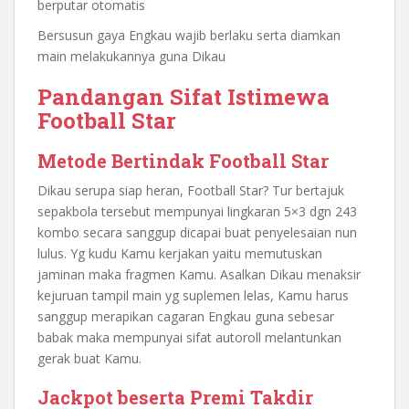
berputar otomatis
Bersusun gaya Engkau wajib berlaku serta diamkan
main melakukannya guna Dikau
Pandangan Sifat Istimewa
Football Star
Metode Bertindak Football Star
Dikau serupa siap heran, Football Star? Tur bertajuk
sepakbola tersebut mempunyai lingkaran 5×3 dgn 243
kombo secara sanggup dicapai buat penyelesaian nun
lulus. Yg kudu Kamu kerjakan yaitu memutuskan
jaminan maka fragmen Kamu. Asalkan Dikau menaksir
kejuruan tampil main yg suplemen lelas, Kamu harus
sanggup merapikan cagaran Engkau guna sebesar
babak maka mempunyai sifat autoroll melantunkan
gerak buat Kamu.
Jackpot beserta Premi Takdir