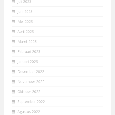
Juli 2023
Juni 2023
Mei 2023
April 2023
Maret 2023
Februari 2023
Januari 2023
Desember 2022
November 2022
Oktober 2022
September 2022
Agustus 2022