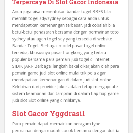
Terpercaya Di Slot Gacor Indonesia
Anda juga bisa menentukan bandar togel BBFS bila
memilih togel sdy/sydney sebagai cara anda untuk
mendapatkan kemenangan terbesar. Jadi cobalah bila
betul-betul penasaran bersama dengan permainan toto
sydney atau agen togel sdy yang tersedia di website
Bandar Togel. Berbagai model pasar togel online
tersedia, khususnya pasar hongkong yang terlalu
populer bersama para pemain judi togel di internet.
SIDIK JARI- Berbagai langkah bakal dikerjakan oleh para
pemain game judi slot online mulai trik pola agar
mendapatkan kemenangan di dalam judi slot online.
Kelebihan dari provider Joker adalah tetap mengupdate
sistem keamanan dan tampilan di dalam tiap tiap game
judi slot Slot online yang dimilikinya.
Slot Gacor Yggdrasil
Para pemain dapat memainkan beragam type
permainan denga mudah cocok bersama dengan duit ia