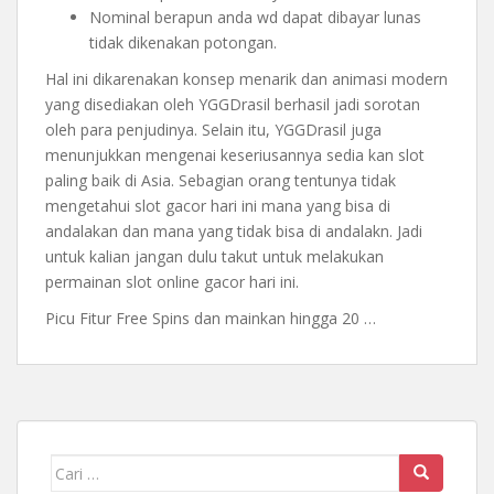
Nominal berapun anda wd dapat dibayar lunas
tidak dikenakan potongan.
Hal ini dikarenakan konsep menarik dan animasi modern
yang disediakan oleh YGGDrasil berhasil jadi sorotan
oleh para penjudinya. Selain itu, YGGDrasil juga
menunjukkan mengenai keseriusannya sedia kan slot
paling baik di Asia. Sebagian orang tentunya tidak
mengetahui slot gacor hari ini mana yang bisa di
andalakan dan mana yang tidak bisa di andalakn. Jadi
untuk kalian jangan dulu takut untuk melakukan
permainan slot online gacor hari ini.
Picu Fitur Free Spins dan mainkan hingga 20 …
Mencari: