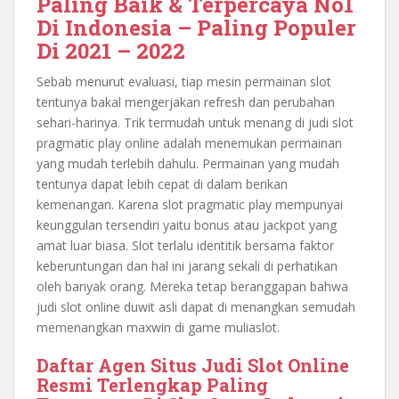
Paling Baik & Terpercaya No1
Di Indonesia – Paling Populer
Di 2021 – 2022
Sebab menurut evaluasi, tiap mesin permainan slot
tentunya bakal mengerjakan refresh dan perubahan
sehari-harinya. Trik termudah untuk menang di judi slot
pragmatic play online adalah menemukan permainan
yang mudah terlebih dahulu. Permainan yang mudah
tentunya dapat lebih cepat di dalam berikan
kemenangan. Karena slot pragmatic play mempunyai
keunggulan tersendiri yaitu bonus atau jackpot yang
amat luar biasa. Slot terlalu identitik bersama faktor
keberuntungan dan hal ini jarang sekali di perhatikan
oleh banyak orang. Mereka tetap beranggapan bahwa
judi slot online duwit asli dapat di menangkan semudah
memenangkan maxwin di game muliaslot.
Daftar Agen Situs Judi Slot Online
Resmi Terlengkap Paling