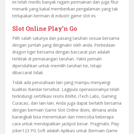
ini telah merilis banyak ragam permainan dan juga fitur
menarik yang bakal memberikan pengalaman yang tak
terlupakan bermain di industri game slot ini.
Slot Online Play’n Go
Pilih salah satunya dan pasang taruhan sesuai bersama
dengan jumlah yang diinginakn oleh anda. Perbedaan
dragon tiger bersama dengan baccarat pun adalah
terletak di pemasangan taruhan. Yakni pemain
dipersilahkan untuk memilih taruhan tie, tetapi
dibaccarat tidak.
Tidak ada perusahaan lain yang mampu menyaingi
kualitas Bandar tersebut. Lagipula operasionalnya telah
terlindungi sertifikasi resmi BMM, iTech Labs, Gaming
Curacao, dan lain-lain. Anda juga dapat berlatih bersama
dengan bermain Game Slot Online disini, dimana anda
barangkali bisa menemukan dan mencoba beberapa
cara untuk mendapatkan jackpot besar. Pragmatic Play
Joker123 PG Soft adalah Aplikasi untuk Bermain Game