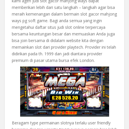
kami agen judi slot gacor mahjong ways dapat
memberikan lebih dari satu langkah – langkah agar bisa
meraih kemenangan dalam bermain slot gacor mahjong
ways pg soft game. Bagi anda semua yang ingin
mengetahui daftar situs judi slot online terpercaya
bersama keuntungan besar dan memuaskan Anda juga
bisa join bersama di didalam website kita dengan
memainkan slot dari provider playtech. Provider ini telah
didirikan pada th. 1999 dan jadi diantara provider
premium di pasar utama bursa efek London.
Beragam type permainan slotnya terlalu user friendly