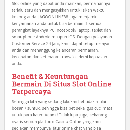
Slot online yang dapat anda mainkan, permainannya
terlalu seru dan mengasyikkan untuk isikan waktu
kosong anda. JAGOONLINE88 juga menjamin
kenyamanan anda untuk bisa bermain di semua
perangkat layaknya PC, notebook/ laptop, tablet dan
smartphone Android maupun IOS. Dengan pelayanan
Customer Service 24 Jam, kami dapat tetap melayani
anda dan menanggung kelancaran permainan,
kecepatan dan ketepatan transaksi demi kepuasan
anda.
Benefit & Keuntungan
Bermain Di Situs Slot Online
Terpercaya
Sehingga kita yang sedang lakukan bet tidak mulai
bosan / suntuk, sehingga bisa bet sekaligus cuci mata
untuk para kaum Adam ! Tidak lupa juga, sekarang
nyaris semua platform Casino Online yang kami
sediakan mempunyai fitur online chat yang bisa