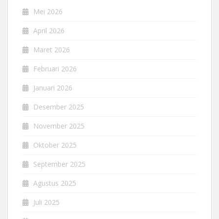
Mei 2026
April 2026
Maret 2026
Februari 2026
Januari 2026
Desember 2025
November 2025
Oktober 2025
September 2025
Agustus 2025
Juli 2025