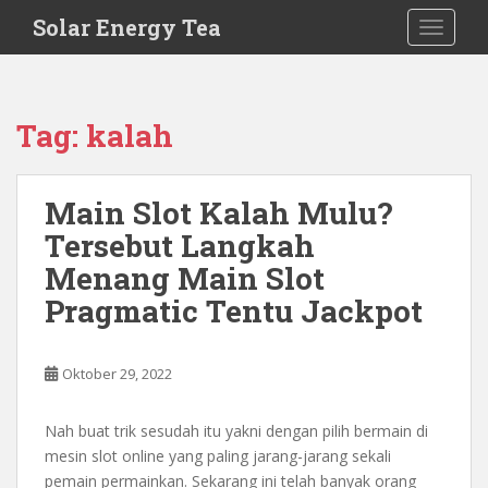
S
Solar Energy Tea
TOGGLE
k
i
p
t
Tag:
kalah
o
m
a
Main Slot Kalah Mulu?
i
Tersebut Langkah
n
c
Menang Main Slot
o
Pragmatic Tentu Jackpot
n
t
e
Oktober 29, 2022
n
t
Nah buat trik sesudah itu yakni dengan pilih bermain di
mesin slot online yang paling jarang-jarang sekali
pemain permainkan. Sekarang ini telah banyak orang