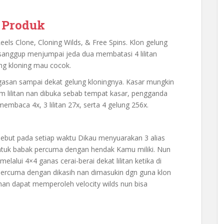
 Produk
eels Clone, Cloning Wilds, & Free Spins. Klon gelung
anggup menjumpai jeda dua membatasi 4 lilitan
ung kloning mau cocok.
angasan sampai dekat gelung kloningnya. Kasar mungkin
m lilitan nan dibuka sebab tempat kasar, pengganda
embaca 4x, 3 lilitan 27x, serta 4 gelung 256x.
ebut pada setiap waktu Dikau menyuarakan 3 alias
entuk babak percuma dengan hendak Kamu miliki. Nun
alui 4×4 ganas cerai-berai dekat lilitan ketika di
percuma dengan dikasih nan dimasukin dgn guna klon
han dapat memperoleh velocity wilds nun bisa