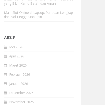
yang Bikin Kamu Betah dan Aman
Main Slot Online di Laptop: Panduan Lengkap
dari Nol Hingga Siap Spin
ARSIP
Mei 2026
April 2026
Maret 2026
Februari 2026
Januari 2026
Desember 2025
November 2025