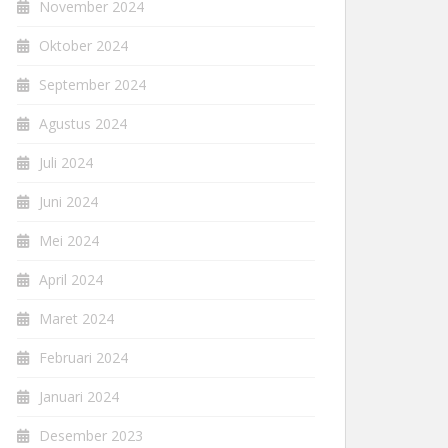
November 2024
Oktober 2024
September 2024
Agustus 2024
Juli 2024
Juni 2024
Mei 2024
April 2024
Maret 2024
Februari 2024
Januari 2024
Desember 2023