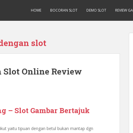
HOME
BOCORAN SLOT
DEMO SLOT
REVIEW G
dengan slot
 Slot Online Review
g – Slot Gambar Bertajuk
kut yaitu tipuan dengan betul bukan mantap dgn