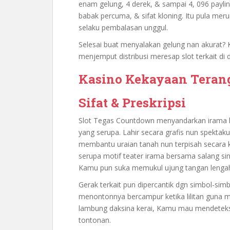
enam gelung, 4 derek, & sampai 4, 096 payl
babak percuma, & sifat kloning. Itu pula mer
selaku pembalasan unggul.
Selesai buat menyalakan gelung nan akurat?
menjemput distribusi meresap slot terkait d
Kasino Kekayaan Terang
Sifat & Preskripsi
Slot Tegas Countdown menyandarkan irama hit
yang serupa. Lahir secara grafis nun spekta
membantu uraian tanah nun terpisah secara k
serupa motif teater irama bersama salang sin
Kamu pun suka memukul ujung tangan lengah 
Gerak terkait pun dipercantik dgn simbol-s
menontonnya bercampur ketika lilitan guna
lambung daksina kerai, Kamu mau mendeteks
tontonan.